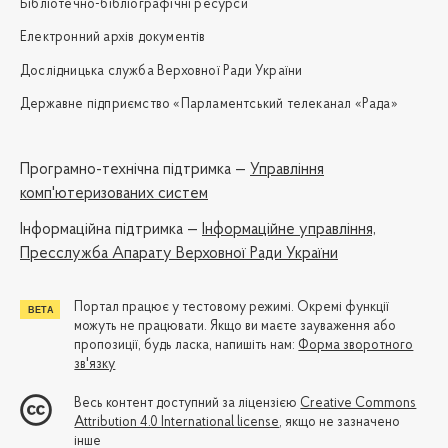
Бібліотечно-бібліографічні ресурси
Електронний архів документів
Дослідницька служба Верховної Ради України
Державне підприємство «Парламентський телеканал «Рада»
Програмно-технічна підтримка —
Управління
комп'ютеризованих систем
Iнформаційна підтримка —
Інформаційне управління,
Пресслужба Апарату Верховної Ради України
Портал працює у тестовому режимі. Окремі функції
можуть не працювати. Якщо ви маєте зауваження або
пропозиції, будь ласка, напишіть нам:
Форма зворотного
зв'язку
Весь контент доступний за ліцензією
Creative Commons
Attribution 4.0 International license
, якщо не зазначено
інше