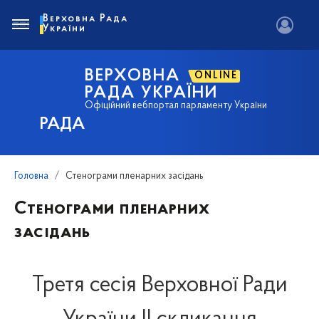
Верховна Рада
України
ВЕРХОВНА
ONLINE
РАДА УКРАЇНИ
Офіційний вебпортал парламенту України
РАДА
Головна
Стенограми пленарних засідань
Стенограми пленарних
засідань
Третя сесія Верховної Ради