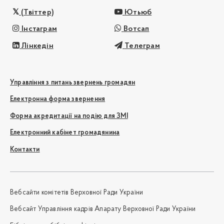
(Твіттер)
Ютьюб
Інстаграм
Вотсап
Лінкедін
Телеграм
Управління з питань звернень громадян
Електронна форма звернення
Форма акредитації на подію для ЗМІ
Електронний кабінет громадянина
Контакти
Вебсайти комітетів Верховної Ради України
Вебсайт Управління кадрів Апарату Верховної Ради України