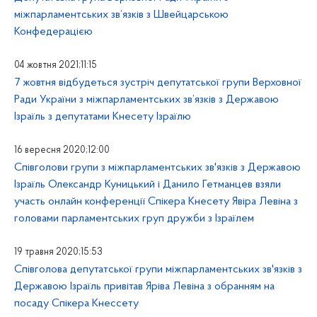
міжпарламентських зв’язків з Швейцарською
Конфедерацією
04 жовтня 2021;11:15
7 жовтня відбудеться зустріч депутатської групи Верховної
Ради України з міжпарламентських зв’язків з Державою
Ізраїль з депутатами Кнесету Ізраїлю
16 вересня 2020;12:00
Співголови групи з міжпарламентських зв'язків з Державою
Ізраїль Олександр Куницький і Данило Гетманцев взяли
участь онлайн конференції Спікера Кнесету Явіра Левіна з
головами парламентських груп дружби з Ізраїлем
19 травня 2020;15:53
Співголова депутатської групи міжпарламентських зв'язків з
Державою Ізраїль привітав Яріва Левіна з обранням на
посаду Спікера Кнессету