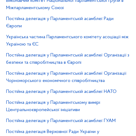
Виконавчий комітет Національної парламентської групи в
Міжпарламентському Союзі
Постійна делегація у Парламентській асамблеї Ради
Європи
Українська частина Парламентського комітету асоціації між
Україною та ЄС
Постійна делегація у Парламентській асамблеї Організації з
безпеки та співробітництва в Європі
Постійна делегація у Парламентській асамблеї Організації
Чорноморського економічного співробітництва
Постійна делегація у Парламентській асамблеї НАТО
Постійна делегація у Парламентському вимірі
Центральноєвропейської ініціативи
Постійна делегація у Парламентській асамблеї ГУАМ
Постійна делегація Верховної Ради України у