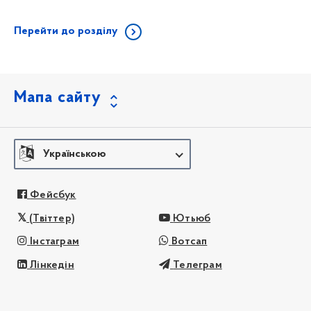
Перейти до розділу
Мапа сайту
Українською
Фейсбук
(Твіттер)
Ютьюб
Інстаграм
Вотсап
Лінкедін
Телеграм