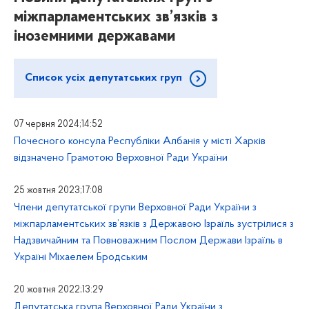
міжпарламентських зв’язків з
іноземними державами
Список усіх депутатських груп
07 червня 2024;14:52
Почесного консула Республіки Албанія у місті Харків
відзначено Грамотою Верховної Ради України
25 жовтня 2023;17:08
Члени депутатської групи Верховної Ради України з
міжпарламентських зв’язків з Державою Ізраїль зустрілися з
Надзвичайним та Повноважним Послом Держави Ізраїль в
Україні Міхаелем Бродським
20 жовтня 2022;13:29
Депутатська група Верховної Ради України з