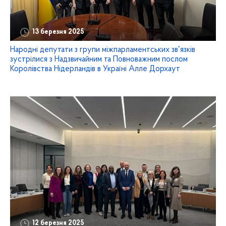
13 березня 2025
Народні депутати з групи міжпарламентських звʼязків
зустрілися з Надзвичайним та Повноважним послом
Королівства Нідерландів в Україні Алле Дорхаут
12 березня 2025