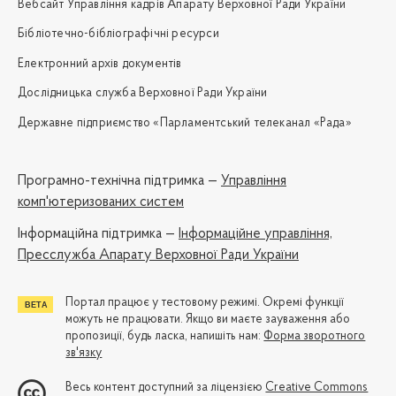
Вебсайт Управління кадрів Апарату Верховної Ради України
Бібліотечно-бібліографічні ресурси
Електронний архів документів
Дослідницька служба Верховної Ради України
Державне підприємство «Парламентський телеканал «Рада»
Програмно-технічна підтримка —
Управління
комп'ютеризованих систем
Iнформаційна підтримка —
Інформаційне управління,
Пресслужба Апарату Верховної Ради України
Портал працює у тестовому режимі. Окремі функції
можуть не працювати. Якщо ви маєте зауваження або
пропозиції, будь ласка, напишіть нам:
Форма зворотного
зв'язку
Весь контент доступний за ліцензією
Creative Commons