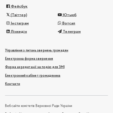
Фейсбук
(Твіттер)
Ютьюб
Інстаграм
Вотсап
Лінкедін
Телеграм
Управління з питань звернень громадян
Електронна форма звернення
Форма акредитації на подію для ЗМІ
Електронний кабінет громадянина
Контакти
Вебсайти комітетів Верховної Ради України