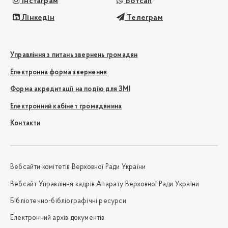
Інстаграм
Вотсап
Лінкедін
Телеграм
Управління з питань звернень громадян
Електронна форма звернення
Форма акредитації на подію для ЗМІ
Електронний кабінет громадянина
Контакти
Вебсайти комітетів Верховної Ради України
Вебсайт Управління кадрів Апарату Верховної Ради України
Бібліотечно-бібліографічні ресурси
Електронний архів документів