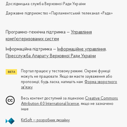
Дослідницька служба Верховної Ради України
Державне підприємство «Парламентський телеканал «Рада»
Програмно-технічна підтримка —
Управління
комп'ютеризованих систем
Iнформаційна підтримка —
Інформаційне управління,
Пресслужба Апарату Верховної Ради України
Портал працює у тестовому режимі. Окремі функції
можуть не працювати. Якщо ви маєте зауваження або
пропозиції, будь ласка, напишіть нам:
Форма зворотного
зв'язку
Весь контент доступний за ліцензією
Creative Commons
Attribution 4.0 International license
, якщо не зазначено
інше
KitSoft — розробник дизайну