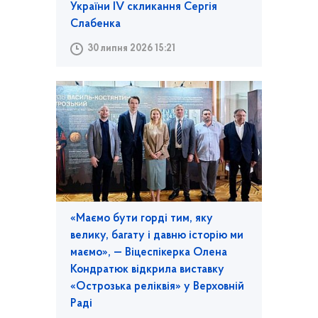
України IV скликання Сергія
Слабенка
30 липня 2026 15:21
«Маємо бути горді тим, яку
велику, багату і давню історію ми
маємо», — Віцеспікерка Олена
Кондратюк відкрила виставку
«Острозька реліквія» у Верховній
Раді