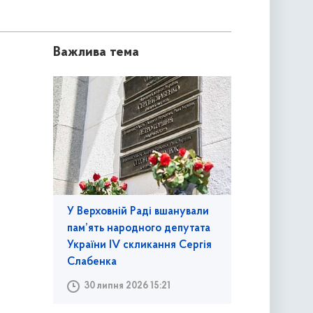
Важлива тема
У Верховній Раді вшанували
пам’ять народного депутата
України IV скликання Сергія
Слабенка
30 липня 2026 15:21