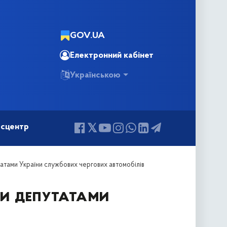
GOV.UA
Електронний кабінет
Українською
сцентр
атами України службових чергових автомобілів
и депутатами