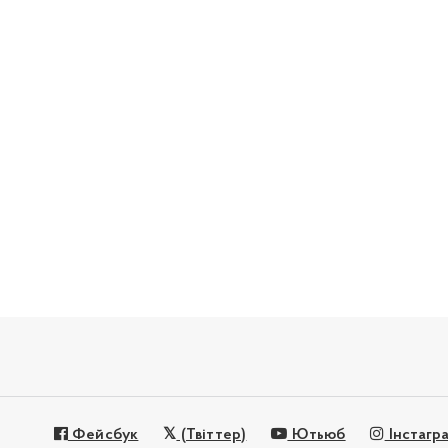
Фейсбук
(Твіттер)
Ютьюб
Інстагр