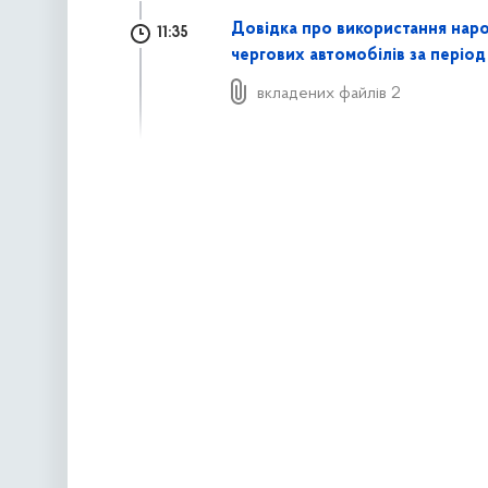
Довідка про використання нар
11:35
чергових автомобілів за період
вкладених файлів 2
наступна »