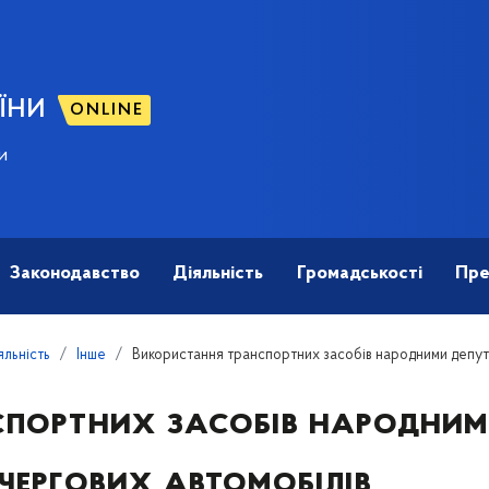
ЇНИ
ONLINE
и
Законодавство
Діяльність
Громадськості
Пре
яльність
Інше
Використання транспортних засобів народними депут
спортних засобів народним
чергових автомобілів