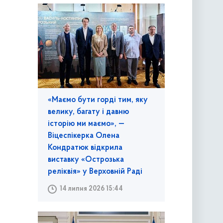
«Маємо бути горді тим, яку
велику, багату і давню
історію ми маємо», —
Віцеспікерка Олена
Кондратюк відкрила
виставку «Острозька
реліквія» у Верховній Раді
14 липня 2026 15:44