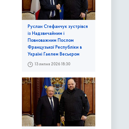
Руслан Стефанчук зустрівся
із Надзвичайним і
Повноважним Послом
Французької Республіки в
Україні Гаелем Весьєром
13 липня 2026 18:30