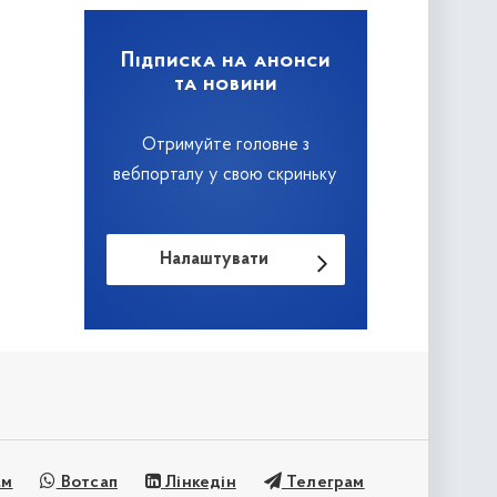
Підписка на анонси
та новини
Отримуйте головне з
вебпорталу у свою скриньку
Налаштувати
ам
Вотсап
Лінкедін
Телеграм