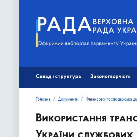
РАДА
ВЕРХОВНА
РАДА УКРА
Офіційний вебпортал парламенту Україн
Склад і структура
Законотворчість
Головна
Документи
Фінансово-господарська ді
Використання тран
України службових 