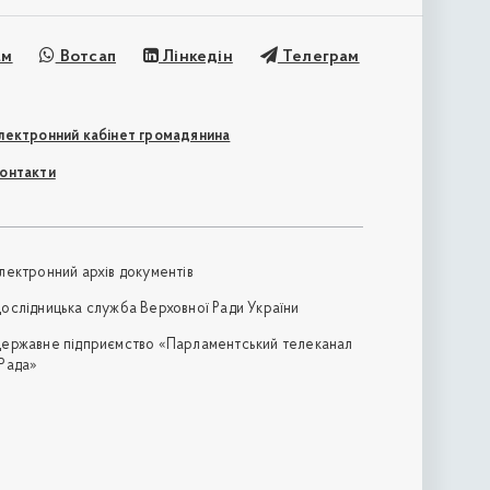
ам
Вотсап
Лінкедін
Телеграм
лектронний кабінет громадянина
онтакти
лектронний архів документів
ослідницька служба Верховної Ради України
ержавне підприємство «Парламентський телеканал
Рада»