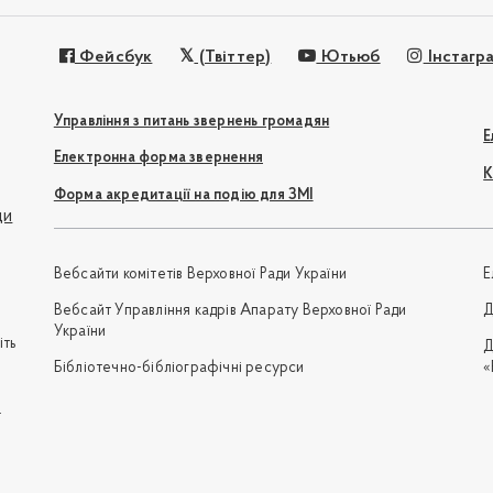
Фейсбук
(Твіттер)
Ютьюб
Інстагр
Управління з питань звернень громадян
Е
Електронна форма звернення
К
Форма акредитації на подію для ЗМІ
ди
Вебсайти комітетів Верховної Ради України
Е
Вебсайт Управління кадрів Апарату Верховної Ради
Д
України
іть
Д
Бібліотечно-бібліографічні ресурси
«
e