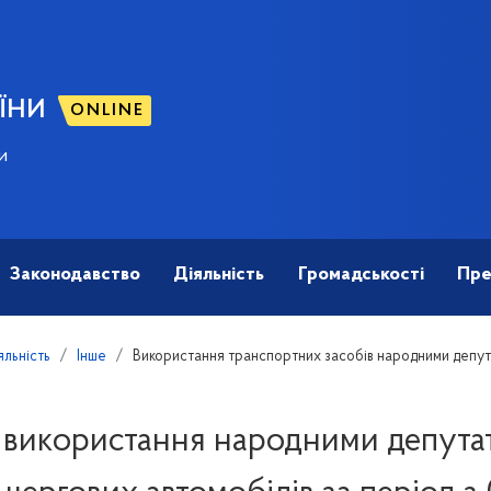
ЇНИ
ONLINE
и
Законодавство
Діяльність
Громадськості
Пре
яльність
Інше
Використання транспортних засобів народними депут
 використання народними депута