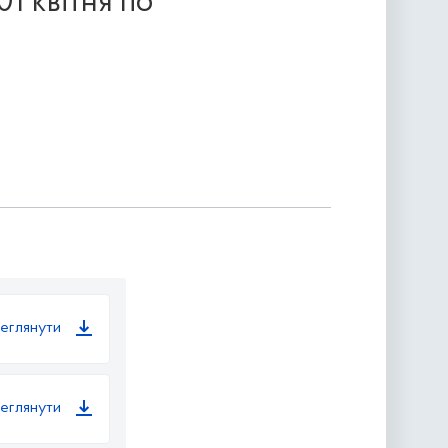
01 квітня по
еглянути
еглянути