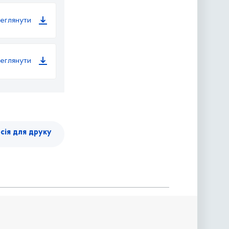
еглянути
еглянути
сія для друку