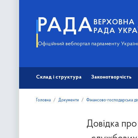
РАДА
ВЕРХОВНА
РАДА УКРА
Офіційний вебпортал парламенту Україн
Склад і структура
Законотворчість
Головна
Документи
Фінансово-господарська ді
Довідка про