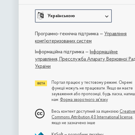
Українською
Програмно-технічна підтримка —
Управління
комп'ютеризованих систем
Iнформаційна підтримка —
Інформаційне
управління,
Пресслужба Апарату Верховної Ра
України
Портал працює у тестовому режимі. Окремі
функції можуть не працювати. Якщо ви маєте
зауваження або пропозиції, будь ласка, напиш
нам:
Форма зворотного зв'язку
Весь контент доступний за ліцензією
Creativ
Commons Attribution 4.0 International license
,
якщо не зазначено інше
KitSoft — розробник дизайну