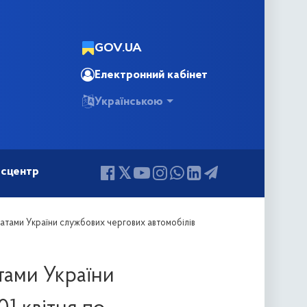
GOV.UA
Електронний кабінет
Українською
сцентр
атами України службових чергових автомобілів
тами України