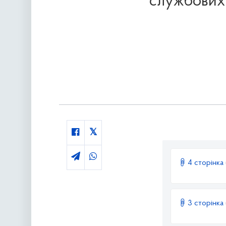
службових ч
4 сторінка
3 сторінка