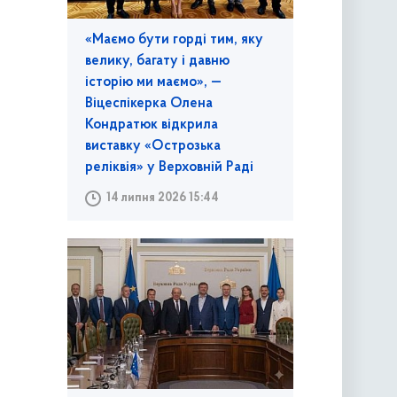
«Маємо бути горді тим, яку
велику, багату і давню
історію ми маємо», —
Віцеспікерка Олена
Кондратюк відкрила
виставку «Острозька
реліквія» у Верховній Раді
14 липня 2026 15:44