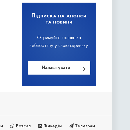
Підписка на анонси
та новини
Отримуйте головне з
вебпорталу у свою скриньку
Налаштувати
ам
Вотсап
Лінкедін
Телеграм