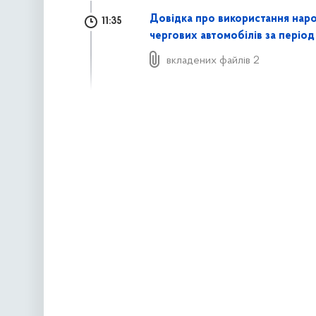
Довідка про використання нар
11:35
чергових автомобілів за період
вкладених файлів 2
наступна »