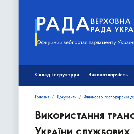
РАДА
ВЕРХОВНА
РАДА УКРА
Офіційний вебпортал парламенту Україн
Склад і структура
Законотворчість
Головна
Документи
Фінансово-господарська ді
Використання тран
України службових 