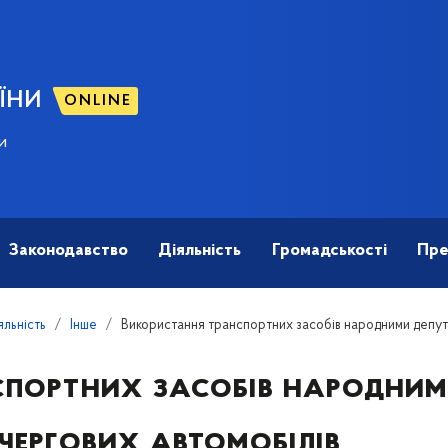
ЇНИ
ONLINE
и
Законодавство
Діяльність
Громадськості
Пре
яльність
Інше
Використання транспортних засобів народними депут
спортних засобів народним
чергових автомобілів