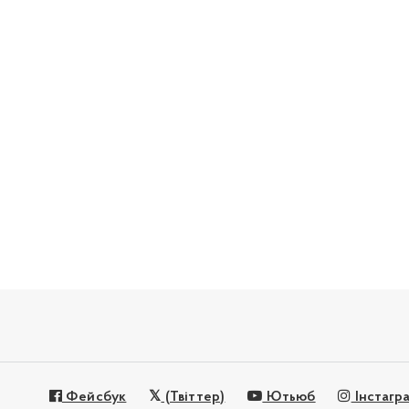
Фейсбук
(Твіттер)
Ютьюб
Інстагр