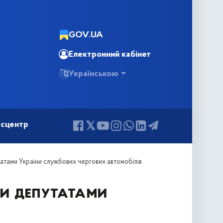
GOV.UA
Електронний кабінет
Українською
сцентр
атами України службових чергових автомобілів
и депутатами