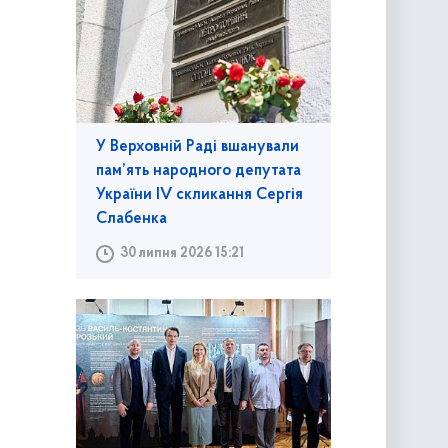
У Верховній Раді вшанували
пам’ять народного депутата
України IV скликання Сергія
Слабенка
30 липня 2026 15:21