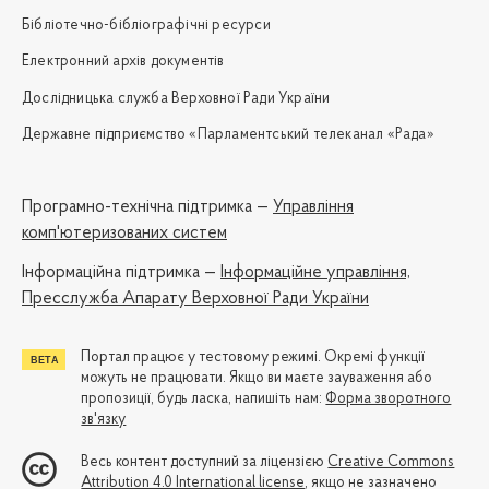
Бібліотечно-бібліографічні ресурси
Електронний архів документів
Дослідницька служба Верховної Ради України
Державне підприємство «Парламентський телеканал «Рада»
Програмно-технічна підтримка —
Управління
комп'ютеризованих систем
Iнформаційна підтримка —
Інформаційне управління,
Пресслужба Апарату Верховної Ради України
Портал працює у тестовому режимі. Окремі функції
можуть не працювати. Якщо ви маєте зауваження або
пропозиції, будь ласка, напишіть нам:
Форма зворотного
зв'язку
Весь контент доступний за ліцензією
Creative Commons
Attribution 4.0 International license
, якщо не зазначено