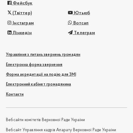
Фейсбук
(Твіттер)
Ютьюб
Інстаграм
Вотсап
Лінкедін
Телеграм
Управління з питань звернень громадян
Електронна форма звернення
Форма акредитації на подію для ЗМІ
Електронний кабінет громадянина
Контакти
Вебсайти комітетів Верховної Ради України
Вебсайт Управління кадрів Апарату Верховної Ради України