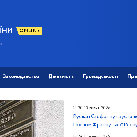
ЇНИ
ONLINE
и
Законодавство
Діяльність
Громадськості
Пре
18:30, 13 липня 2026
Руслан Стефанчук зустрів
Послом Французької Респу
17:29, 13 липня 2026