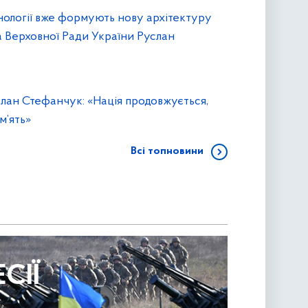
нології вже формують нову архітектуру
а Верховної Ради України Руслан
слан Стефанчук: «Нація продовжується,
м’ять»
Всі топновини
СІЇ