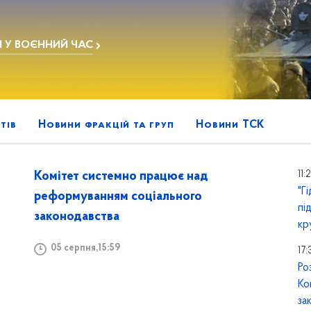
І У ВОЄННИЙ ЧАС
тів
Новини фракцій та груп
Новини ТСК
11:
Комітет системно працює над
"Г
реформуванням соціального
пі
законодавства
кр
05 серпня,15:59
17:
Ро
Ко
за