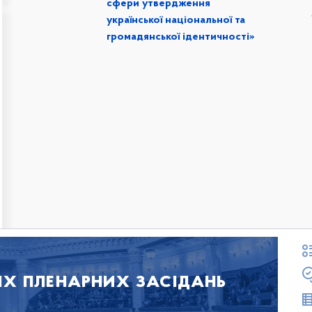
сфери утвердження
української національної та
громадянської ідентичності»
іх пленарних засідань