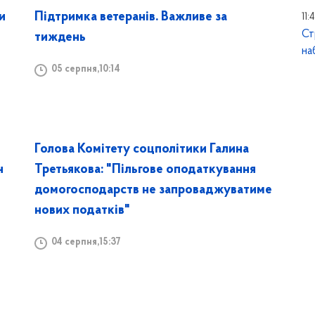
и
Підтримка ветеранів. Важливе за
11:
Ст
тиждень
на
05 серпня,10:14
Голова Комітету соцполітики Галина
н
Третьякова: "Пільгове оподаткування
домогосподарств не запроваджуватиме
нових податків"
04 серпня,15:37