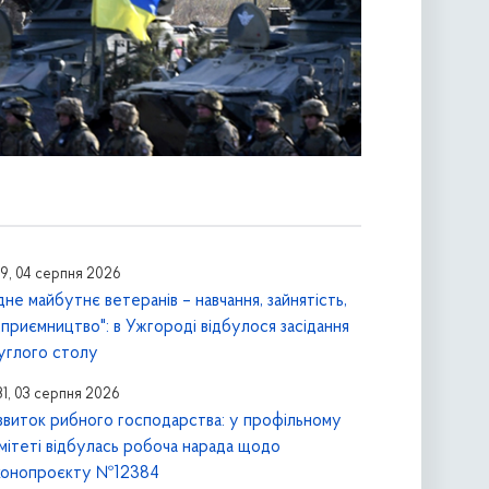
29, 04 серпня 2026
ідне майбутнє ветеранів – навчання, зайнятість,
дприємництво": в Ужгороді відбулося засідання
углого столу
31, 03 серпня 2026
звиток рибного господарства: у профільному
мітеті відбулась робоча нарада щодо
конопроєкту №12384