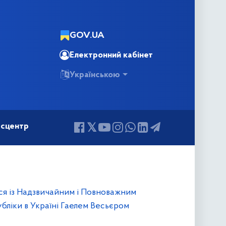
GOV.UA
Електронний кабінет
Українською
сцентр
ся із Надзвичайним і Повноважним
бліки в Україні Гаелем Весьєром