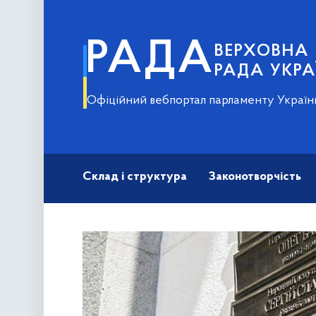
РАДА
ВЕРХОВНА
РАДА УКРА
Офіційний вебпортал парламенту Україн
Склад і структура
Законотворчість