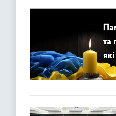
Пам
та 
які