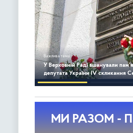
Важлива тема:
У Верховній Раді вшанували пам’
депутата України IV скликання С
МИ РАЗОМ - П