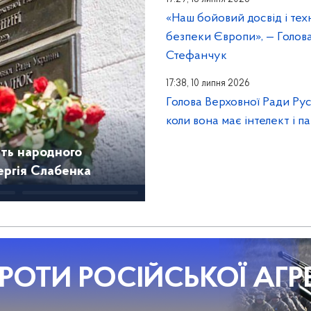
«Наш бойовий досвід і тех
безпеки Європи», — Голов
Стефанчук
17:38, 10 липня 2026
Голова Верховної Ради Ру
коли вона має інтелект і па
ять народного
ергія Слабенка
РОТИ РОСІЙСЬКОЇ АГРЕ