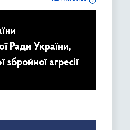
аїни
ої Ради України,
ї збройної агресії