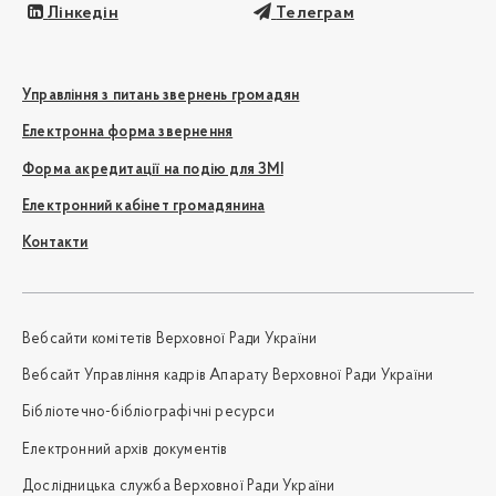
Лінкедін
Телеграм
Управління з питань звернень громадян
Електронна форма звернення
Форма акредитації на подію для ЗМІ
Електронний кабінет громадянина
Контакти
Вебсайти комітетів Верховної Ради України
Вебсайт Управління кадрів Апарату Верховної Ради України
Бібліотечно-бібліографічні ресурси
Електронний архів документів
Дослідницька служба Верховної Ради України