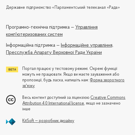
Державне підприємство «Парламентський телеканал «Рада»
Програмно-технічна підтримка —
Управління
комп'ютеризованих систем
Iнформаційна підтримка —
Інформаційне управління,
Пресслужба Апарату Верховної Ради України
Портал працює у тестовому режимі. Окремі функції
можуть не працювати. Якщо ви маєте зауваження або
пропозиції, будь ласка, напишіть нам:
Форма зворотного
зв'язку
Весь контент доступний за ліцензією
Creative Commons
Attribution 4.0 International license
, якщо не зазначено
інше
KitSoft — розробник дизайну