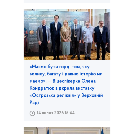
«Маємо бути горді тим, яку
велику, багату і давню історію ми
маємо», — Віцеспікерка Олена
Кондратюк відкрила виставку
«Острозька реліквія» у Верховній
Раді
14 липня 2026 15:44