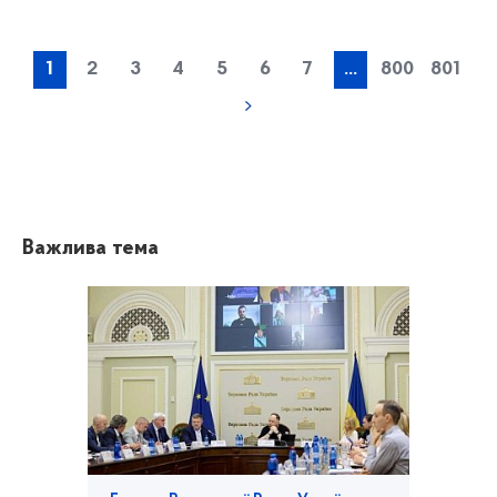
1
2
3
4
5
6
7
...
800
801
Важлива тема