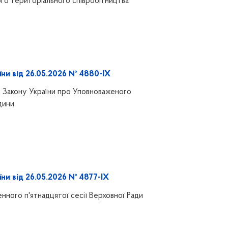
ого територіального співробітництва
їни від 26.05.2026 № 4880-IX
 Закону України про Уповноваженого
дини
їни від 26.05.2026 № 4877-IX
нного п'ятнадцятої сесії Верховної Ради