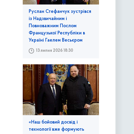
Руслан Стефанчук зустрівся
із Надзвичайним і
Повноважним Послом
Французької Республіки в
Україні Гаелем Весьєром
13 липня 2026 18:30
«Наш бойовий досвід і
технології вже формують