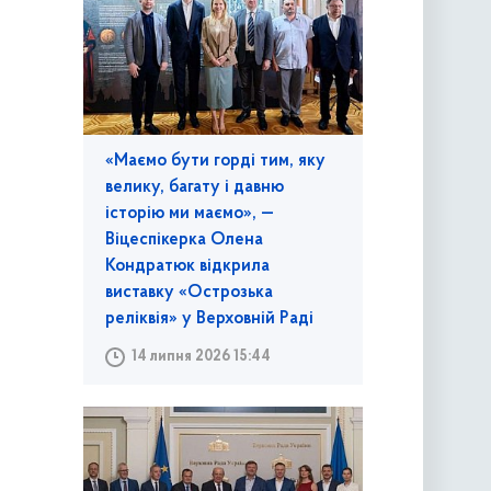
«Маємо бути горді тим, яку
велику, багату і давню
історію ми маємо», —
Віцеспікерка Олена
Кондратюк відкрила
виставку «Острозька
реліквія» у Верховній Раді
14 липня 2026 15:44