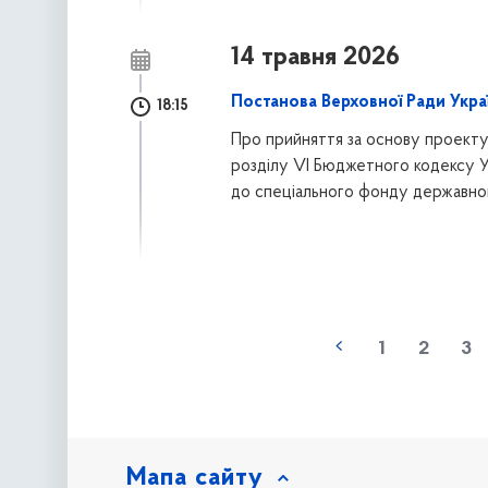
14 травня 2026
Постанова Верховної Ради Украї
18:15
Про прийняття за основу проекту 
розділу VI Бюджетного кодексу У
до спеціального фонду державн
наступна »
1
2
3
Мапа сайту