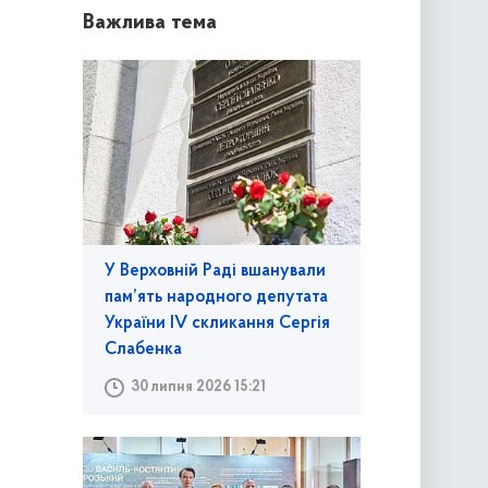
Важлива тема
У Верховній Раді вшанували
пам’ять народного депутата
України IV скликання Сергія
Слабенка
30 липня 2026 15:21