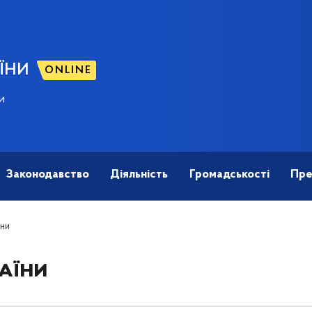
ЇНИ
ONLINE
и
Законодавство
Діяльність
Громадськості
Пре
їни
аїни