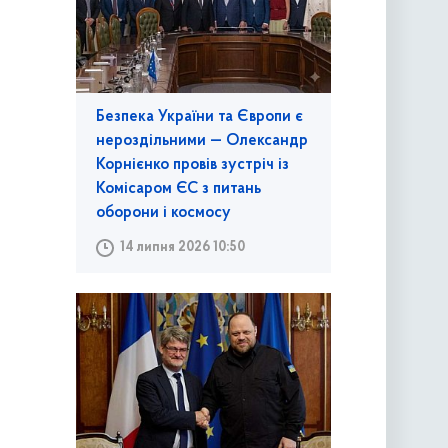
Безпека України та Європи є
нероздільними — Олександр
Корнієнко провів зустріч із
Комісаром ЄС з питань
оборони і космосу
14 липня 2026 10:50