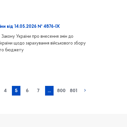
ни від 14.05.2026 № 4876-IX
Закону України про внесення змін до
країни щодо зарахування військового збору
ого бюджету
« попередня
4
5
6
7
...
800
801