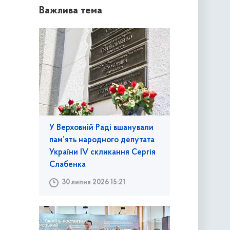
Важлива тема
У Верховній Раді вшанували
пам’ять народного депутата
України IV скликання Сергія
Слабенка
30 липня 2026 15:21