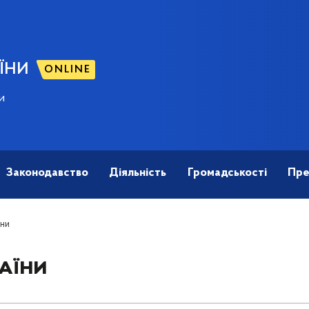
ЇНИ
ONLINE
и
Законодавство
Діяльність
Громадськості
Пре
їни
аїни