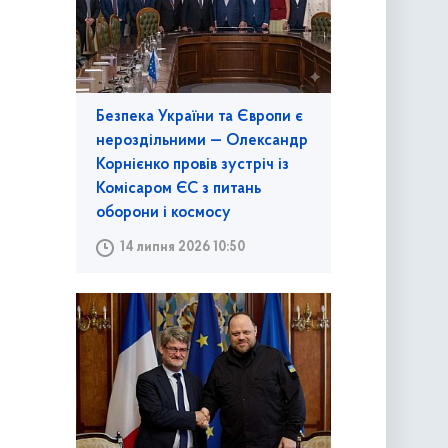
Безпека України та Європи є
нероздільними — Олександр
Корнієнко провів зустріч із
Комісаром ЄС з питань
оборони і космосу
14 липня 2026 10:50