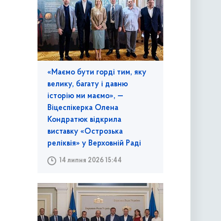
«Маємо бути горді тим, яку
велику, багату і давню
історію ми маємо», —
Віцеспікерка Олена
Кондратюк відкрила
виставку «Острозька
реліквія» у Верховній Раді
14 липня 2026 15:44