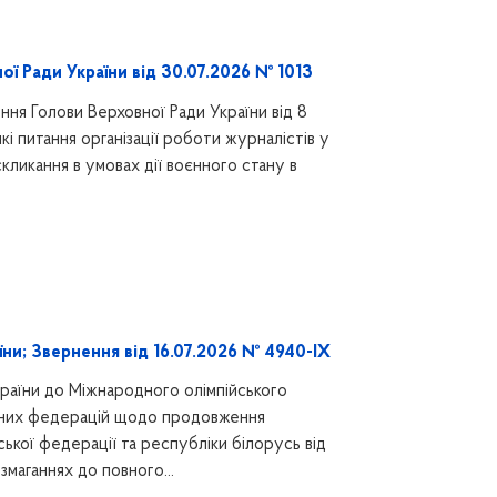
ї Ради України від 30.07.2026 № 1013
ня Голови Верховної Ради України від 8
і питання організації роботи журналістів у
скликання в умовах дії воєнного стану в
ни; Звернення від 16.07.2026 № 4940-IX
раїни до Міжнародного олімпійського
вних федерацій щодо продовження
ької федерації та республіки білорусь від
маганнях до повного...