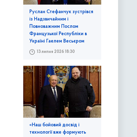
Руслан Стефанчук зустрівся
із Надзвичайним і
Повноважним Послом
Французької Республіки в
Україні Гаелем Весьєром
13 липня 2026 18:30
«Наш бойовий досвід і
технології вже формують