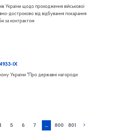
нів України щодо проходження військової
вно-достроково від відбування покарання
би за контрактом
 4933-IX
акону України "Про державні нагороди
4
5
6
7
...
800
801