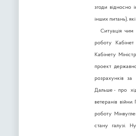
згоди відносно і
інших питань), як
Ситуація чим ви
роботу Кабінет М
Кабінету Міністр
проект державно
розрахунків за г
Дальше - про хі
ветеранів війни. 
роботу Мінвугле
стану галузі. Ну