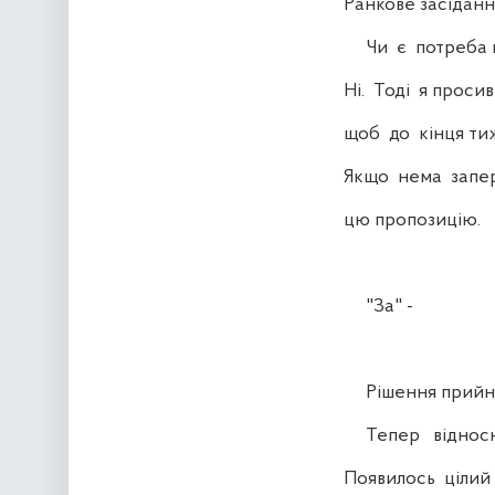
Ранкове засіданн
Чи є потреба вик
Ні. Тоді я просив
щоб до кінця тиж
Якщо нема запере
цю пропозицію.
"За" -
Рішення прийнят
Тепер відносно
Появилось цілий 