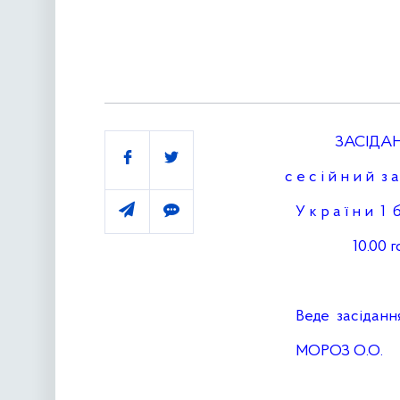
ЗАСІДАН
Поділитись
с е с і й н и й з а
У к р а ї н и 1 б 
10.00 год
Веде засідання 
МОРОЗ О.О.