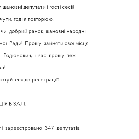
новні депутати і гості сесії!
ти, тоді я повторюю.
 добрий ранок, шановні народні
ої Ради! Прошу зайняти свої місця
 Родіонович, і вас прошу теж,
ка!
отуйтеся до реєстраціїї.
Я В ЗАЛІ.
зареєстровано 347 депутатів.