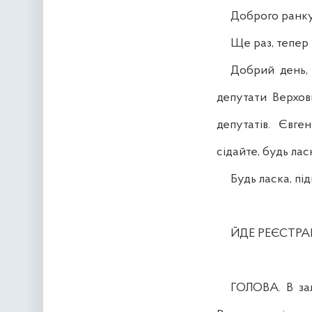
Доброго ранку ша
Ще раз, тепер чу
Добрий день, чи
депутати Верховн
депутатів. Євген
сідайте, будь лас
Будь ласка, підг
ЙДЕ РЕЄСТРАЦІ
ГОЛОВА. В залі 