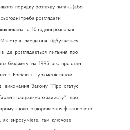
ншого порядку розгляду питань (або
і сьогодні треба розглядати.
кликана: о 10 годині розпочав
іністрів - засідання відбувається
ів, де розглядається питання про
го бюджету на 1995 рік, про стан
аз з Росією і Туркменістаном.
д виконання Закону "Про статус
Гарантії соціального захисту" і про
прому щодо оздоровлення фінансового
, як вирозумієте, там ключове