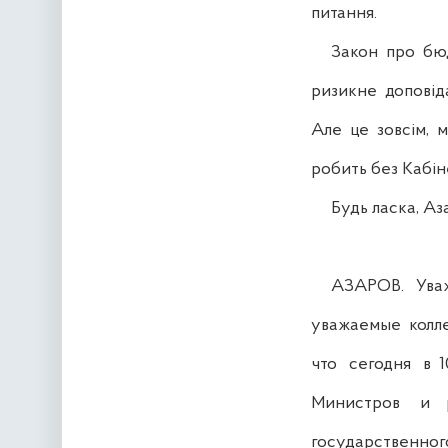
питання.
Закон про бюдж
ризикне доповідат
Але це зовсім, ме
робить без Кабіне
Будь ласка, Азар
АЗАРОВ. Уважа
уважаемые коллеги
что сегодня в 1
Министров и р
государственного