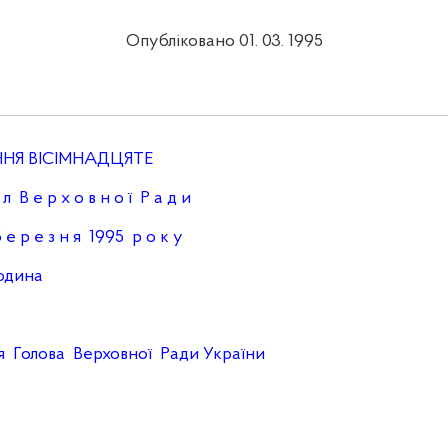
Опубліковано 01. 03. 1995
НЯ ВІСІМНАДЦЯТЕ
 л В е р х о в н о ї Р а д и
е р е з н я 1995 р о к у
ина
Голова Верховної Ради України