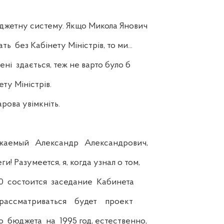
етну систему. Якщо Микола Янович
ь без Кабінету Міністрів, то ми...
ні здається, теж не варто було б
ту Міністрів.
ова увімкніть.
емый Александр Александрович,
! Разумеется, я, когда узнал о том,
0 состоится заседание Кабинета
ассматриваться будет проект
 бюджета на 1995 год, естественно,