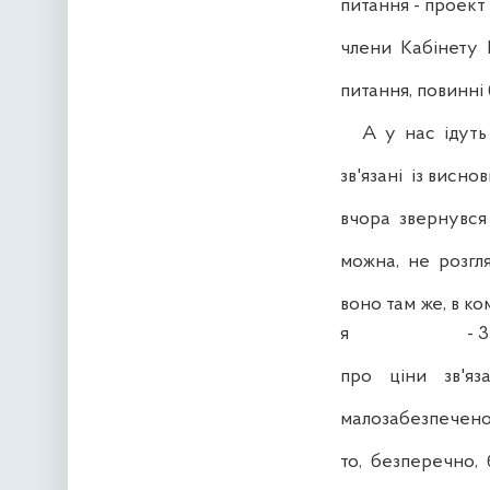
питання - проект 
члени Кабінету Мі
питання, повинні 
А у нас ідуть в 
зв'язані із виснов
вчора звернувся 
можна, не розгля
воно там же, в ко
я - 3 -
про ціни зв'яз
малозабезпеченос
то, безперечно, 