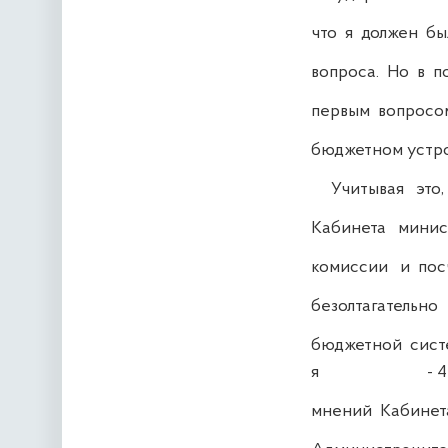
что я должен бы
вопроса. Но в по
первым вопросом
бюджетном устро
Учитывая это, 
Кабинета минис
комиссии и пос
безолтагательно
бюджетной систе
я - 4 -
мнений Кабинета