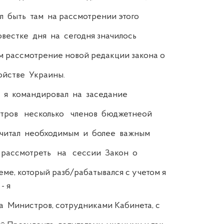
л быть там на рассмотрении этого
вестке дня на сегодня значилось
 рассмотрение новой редакции закона о
йстве Украины.
я командировал на заседание
тров несколько членов бюджетнеой
читал необходимым и более важным
 рассмотреть на сессии Закон о
ме, который разб/рабатывался с учетом я
 я
 Министров, сотрудниками Кабинета, с