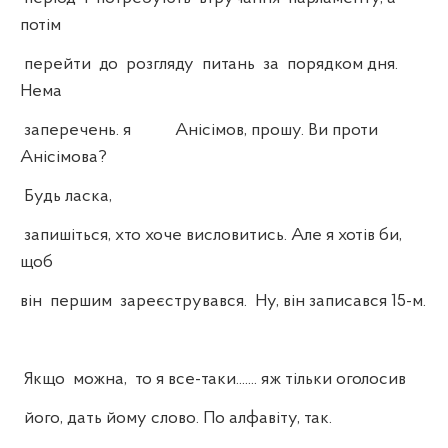
потім
перейти до розгляду питань за порядком дня.
Нема
заперечень. я Анісімов, прошу. Ви проти
Анісімова?
Будь ласка,
запишіться, хто хоче висловитись. Але я хотів би,
щоб
він першим зареєструвався. Ну, він записався 15-м.
Якщо можна, то я все-таки....... яж тільки оголосив
його, дать йому слово. По алфавіту, так.