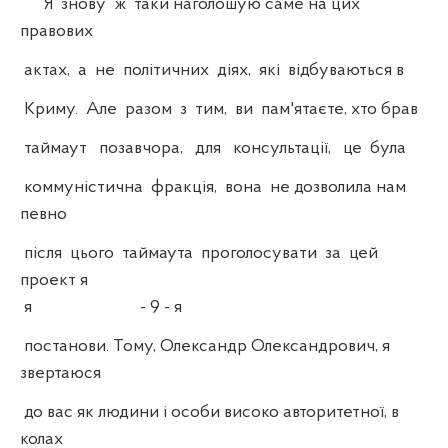
Я знову ж таки наголошую саме на цих
правових
актах, а не політичних діях, які відбуваються в
Криму. Але разом з тим, ви пам'ятаєте, хто брав
таймаут позавчора, для консультації, це була
коммуністична фракція, вона не дозволила нам
певно
після цього таймаута проголосувати за цей
проект я
я - 9 - я
постанови. Тому, Олександр Олександрович, я
звертаюся
до вас як людини і особи високо авторитетної, в
колах