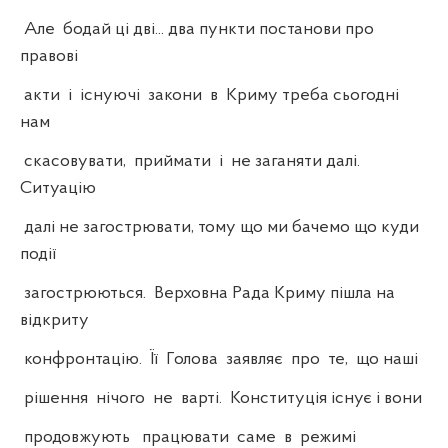
Але бодай ці дві... два пункти постанови про
правові
акти і існуючі закони в Криму треба сьогодні
нам
скасовувати, приймати і не заганяти далі.
Ситуацію
далі не загострювати, тому що ми бачемо що куди
події
загострюються. Верховна Рада Криму пішла на
відкриту
конфронтацію. Її Голова заявляє про те, що наші
рішення нічого не варті. Конституція існує і вони
продовжують працювати саме в режимі