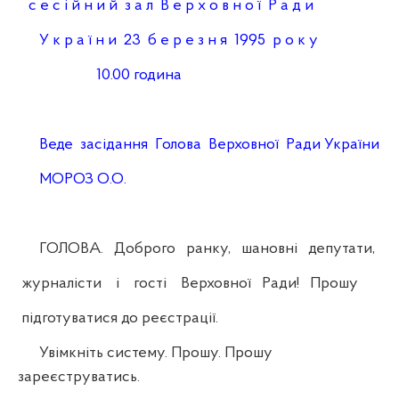
с е с і й н и й з а л В е р х о в н о ї Р а д и
У к р а ї н и 23 б е р е з н я 1995 р о к у
10.00 година
Веде засідання Голова Верховної Ради України
МОРОЗ О.О.
ГОЛОВА. Доброго ранку, шановні депутати,
журналісти і гості Верховної Ради! Прошу
підготуватися до реєстрації.
Увімкніть систему. Прошу. Прошу
зареєструватись.