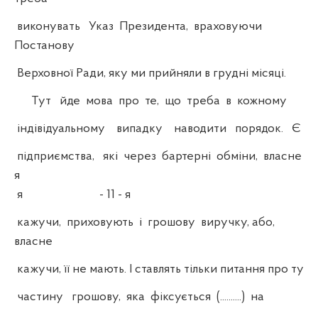
виконувать Указ Президента, враховуючи
Постанову
Верховної Ради, яку ми прийняли в грудні місяці.
Тут йде мова про те, що треба в кожному
індівідуальному випадку наводити порядок. Є
підприємства, які через бартерні обміни, власне
я
я - 11 - я
кажучи, приховують і грошову виручку, або,
власне
кажучи, її не мають. І ставлять тільки питання про ту
частину грошову, яка фіксується (..........) на