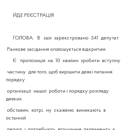
ЙДЕ РЕЄСТРАЦІЯ
ГОЛОВА. В залі зареєстровано 341 депутат.
Ранкове засідання оголошується відкритим.
Є пропозиція на 10 хвилин зробити вступну
частину для того, щоб вирішити деякі питання
порядку
організації нашої роботи і порядку розгляду
деяких
обставин, котрі, ну скажемо виникають в
останній
період і потребують втручання парламенту, а