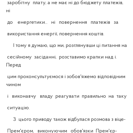
заробітну плату, а не має ні до бюджету платежів,
ні
до енергетики... ні повернення платежів за
використання енергії, повернення коштів.
І тому я думаю, що ми, розглянувши ці питання на
сесійному засіданні, розставимо крапки над і.
Перед
цим проконсультуємося і зобов'яжемо відповідним
чином
і виконавчу владу реагувати правильно на таку
ситуацію.
З цього приводу також відбулася розмова з віце-
Прем'єром, виконуючим обов'язки Прем'єр-