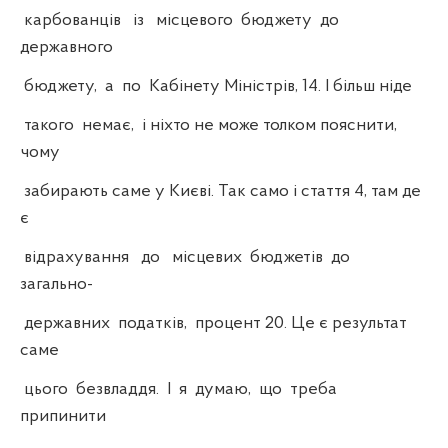
карбованців із місцевого бюджету до
державного
бюджету, а по Кабінету Міністрів, 14. І більш ніде
такого немає, і ніхто не може толком пояснити,
чому
забирають саме у Києві. Так само і стаття 4, там де
є
відрахування до місцевих бюджетів до
загально-
державних податків, процент 20. Це є результат
саме
цього безвладдя. І я думаю, що треба
припинити