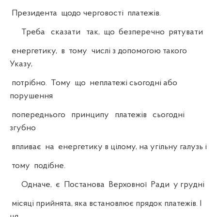
Президента щодо черговості платежів.
Треба сказати так, що безперечно рятувати
енергетику, в тому числі з допомогою такого
Указу,
потрібно. Тому що неплатежі сьогодні або
порушення
попереднього принципу платежів сьогодні
згубно
впливає на енергетику в цілому, на угільну галузь і
тому подібне.
Одначе, є Постанова Верховної Ради у грудні
місяці прийнята, яка встановлює прядок платежів. І
ця