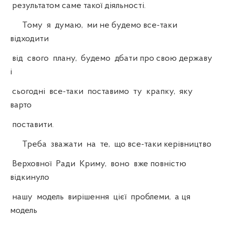
результатом саме такої діяльності.
Тому я думаю, ми не будемо все-таки
відходити
від свого плану, будемо дбати про свою державу
і
сьогодні все-таки поставимо ту крапку, яку
варто
поставити.
Треба зважати на те, що все-таки керівництво
Верховної Ради Криму, воно вже повністю
відкинуло
нашу модель вирішення цієї проблеми, а ця
модель