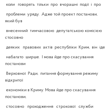
коли говорять тільки про вчорашні події і про
проблеми уряду. Адже той проект постанови,
який був
внесенний тимчасовою депутатською комісією
стосовно
деяких правових актів республіки Крим, він іде
набагато ширше. І мова йде про скасування
постанови
Верховної Ради, питання формування режиму
відкритої
економіки в Криму. Мова йде про скасування
постанови,
стосовно проходження строкової служби