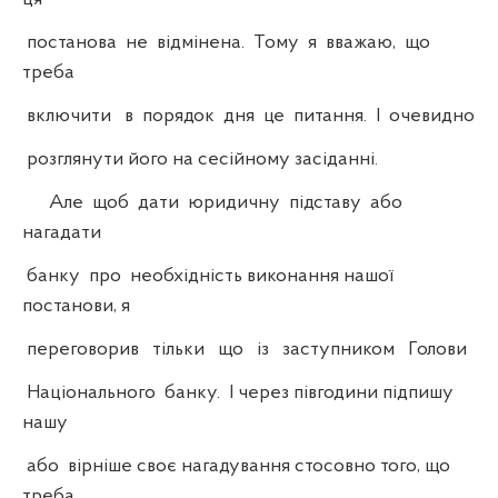
постанова не відмінена. Тому я вважаю, що
треба
включити в порядок дня це питання. І очевидно
розглянути його на сесійному засіданні.
Але щоб дати юридичну підставу або
нагадати
банку про необхідність виконання нашої
постанови, я
переговорив тільки що із заступником Голови
Національного банку. І через півгодини підпишу
нашу
або вірніше своє нагадування стосовно того, що
треба