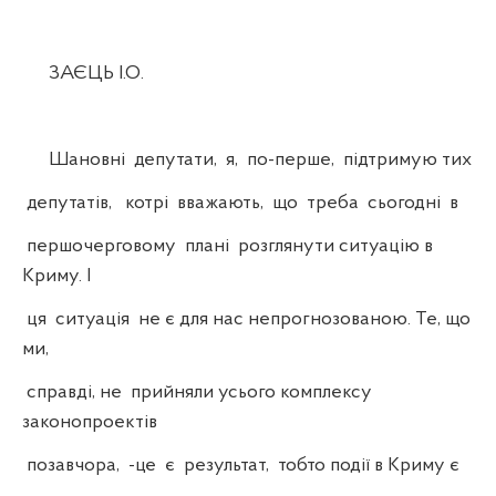
ЗАЄЦЬ І.О.
Шановні депутати, я, по-перше, підтримую тих
депутатів, котрі вважають, що треба сьогодні в
першочерговому плані розглянути ситуацію в
Криму. І
ця ситуація не є для нас непрогнозованою. Те, що
ми,
справді, не прийняли усього комплексу
законопроектів
позавчора, -це є результат, тобто події в Криму є