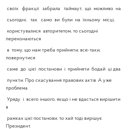
своїх фракції забрала таймаут, що можливо на
сьогодні, так само ви були на їхньому місці,
користувалися авторитетом, то сьогодні
переконаються
в тому, що нам треба прийняти, все-таки,
повернутися
саме до цієї постанови і прийняти бодай ці два
пункти. Про скасування правових актів. А уже
проблема
Уряду і всего іншого, якщо і не вдасться вирішити
в
рамках цієї постанови, то хай тоді вирішує
Президент.