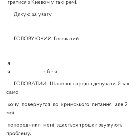
гратися з Києвом у такі речі.
Дякую за увагу.
ГОЛОВУЮЧИЙ. Головатий.
я
я - 8 - я
ГОЛОВАТИЙ. Шановні народні депутати. Я так
само
хочу повернутся до кримського питання, але 2
мої
попередники мені здається трошки звужують
проблему,