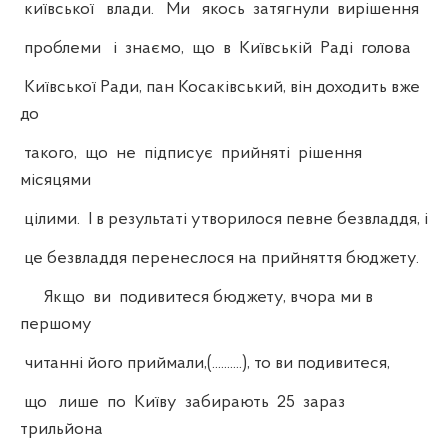
київської влади. Ми якось затягнули вирішення
проблеми і знаємо, що в Київській Раді голова
Київської Ради, пан Косаківський, він доходить вже
до
такого, що не підписує прийняті рішення
місяцями
цілими. І в результаті утворилося певне безвладдя, і
це безвладдя перенеслося на прийняття бюджету.
Якщо ви подивитеся бюджету, вчора ми в
першому
читанні його приймали,(..........), то ви подивитеся,
що лише по Київу забирають 25 зараз
трильйона