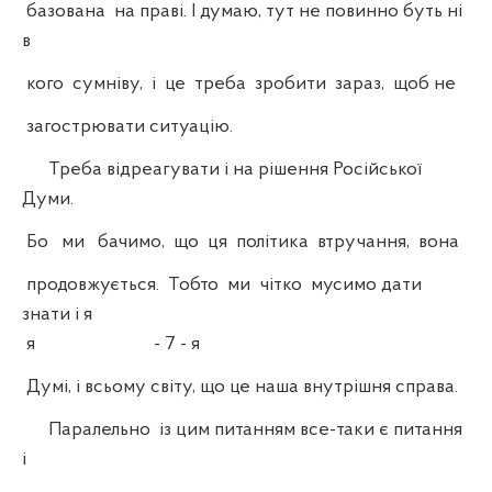
базована на праві. І думаю, тут не повинно буть ні
в
кого сумніву, і це треба зробити зараз, щоб не
загострювати ситуацію.
Треба відреагувати і на рішення Російської
Думи.
Бо ми бачимо, що ця політика втручання, вона
продовжується. Тобто ми чітко мусимо дати
знати і я
я - 7 - я
Думі, і всьому світу, що це наша внутрішня справа.
Паралельно із цим питанням все-таки є питання
і