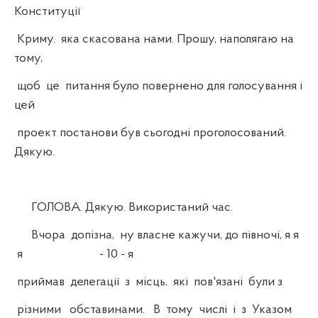
Конституції
Криму. яка скасована нами. Прошу, наполягаю на
тому,
щоб це питання було повернено для голосування і
цей
проект постанови був сьогодні проголосований.
Дякую.
ГОЛОВА. Дякую. Використаний час.
Вчора допізна, ну власне кажучи, до півночі, я я
я - 10 - я
приймав делегації з місць, які пов'язані були з
різними обставинами. В тому числі і з Указом