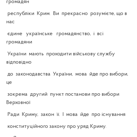
громадян
республіки Крим. Ви прекрасно розумієте, що в
нас
єдине українське громадянство, і всі
громадяни
України мають проходити військову службу
відповідно
до законодавства України, мова йде про вибори,
це
зокрема другий пункт постанови про вибори
Верховної
Ради Криму, закон її. І мова йде про існування
конституційного закону про уряд Криму.