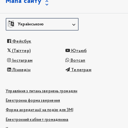
Мапа сайту
Українською
Фейсбук
(Твіттер)
Ютьюб
Інстаграм
Вотсап
Лінкедін
Телеграм
Управління з питань звернень громадян
Електронна форма звернення
Форма акредитації на подію для ЗМІ
Електронний кабінет громадянина