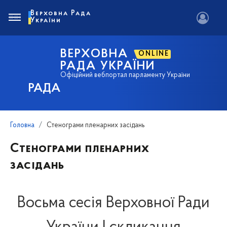
Верховна Рада
України
ВЕРХОВНА
ONLINE
РАДА УКРАЇНИ
Офіційний вебпортал парламенту України
РАДА
Головна
Стенограми пленарних засідань
Стенограми пленарних
засідань
Восьма сесія Верховної Ради