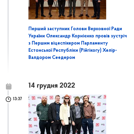
Перший заступник Голови Верховної Ради
України Олександр Корнієнко провів зустріч
з Першим віцеспікером Парламенту
Естонської Республіки (Рійгікогу) Хелір-
Валдором Сеедером
14 грудня 2022
13:37