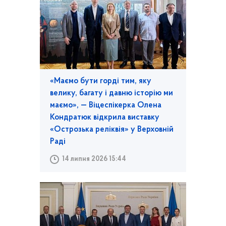
«Маємо бути горді тим, яку
велику, багату і давню історію ми
маємо», — Віцеспікерка Олена
Кондратюк відкрила виставку
«Острозька реліквія» у Верховній
Раді
14 липня 2026 15:44