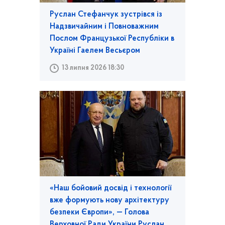
Руслан Стефанчук зустрівся із
Надзвичайним і Повноважним
Послом Французької Республіки в
Україні Гаелем Весьєром
13 липня 2026 18:30
«Наш бойовий досвід і технології
вже формують нову архітектуру
безпеки Європи», — Голова
Верховної Ради України Руслан