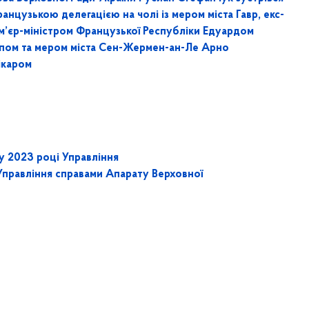
ранцузькою делегацією на чолі із мером міста Гавр, екс-
м’єр-міністром Французької Республіки Едуардом
іпом та мером міста Сен-Жермен-ан-Ле Арно
ікаром
 2023 році
Управління
Управління справами Апарату Верховної