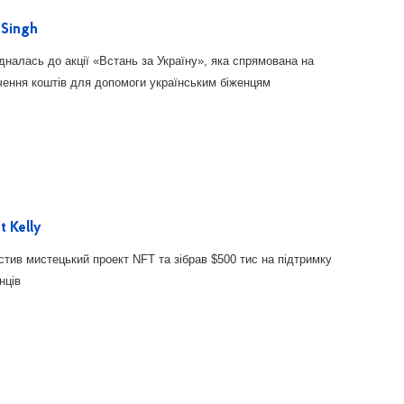
y Singh
дналась до акції «Встань за Україну», яка спрямована на
чення коштів для допомоги українським біженцям
t Kelly
стив мистецький проект NFT та зібрав $500 тис на підтримку
нців