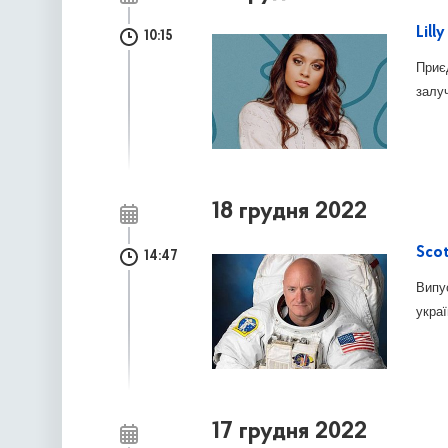
Lill
10:15
Приє
залу
18 грудня 2022
Scot
14:47
Випу
украї
17 грудня 2022