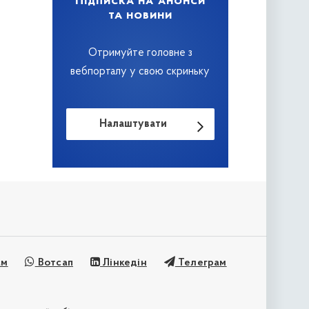
Підписка на анонси
та новини
Отримуйте головне з
вебпорталу у свою скриньку
Налаштувати
ам
Вотсап
Лінкедін
Телеграм