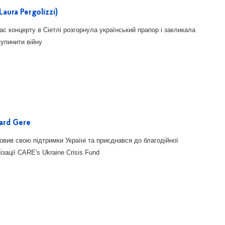
 Laura Pergolizzi)
ас концерту в Сіетлі розгорнула український прапор і закликала
зупинити війну
ard Gere
овив свою підтримки Україні та приєднався до благодійної
ізації CARE's Ukraine Crisis Fund