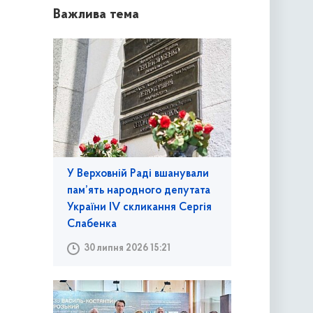
Важлива тема
У Верховній Раді вшанували
пам’ять народного депутата
України IV скликання Сергія
Слабенка
30 липня 2026 15:21