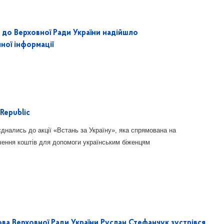
до Верховної Ради України надійшло
ної інформації
Republic
днались до акції «Встань за Україну», яка спрямована на
чення коштів для допомоги українським біженцям
ова Верховної Ради України Руслан Стефанчук зустрівся