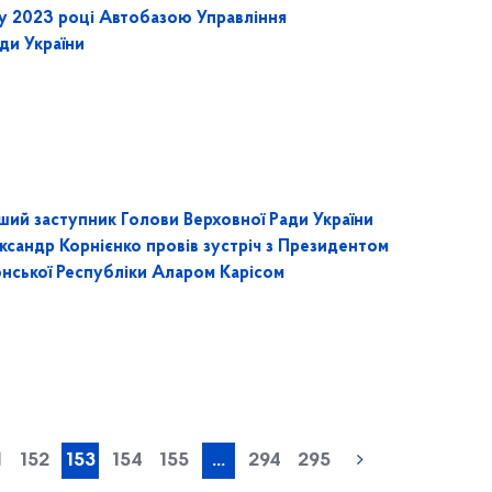
 2023 році
Автобазою Управління
ди України
ший заступник Голови Верховної Ради України
ксандр Корнієнко провів зустріч з Президентом
онської Республіки Аларом Карісом
« попередня
1
152
153
154
155
...
294
295