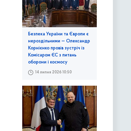
Безпека України та Європи є
нероздільними — Олександр
Корнієнко провів зустріч із
Комісаром ЄС з питань
оборони і космосу
14 липня 2026 10:50