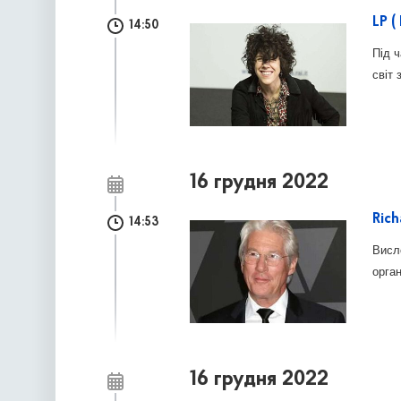
LP (
14:50
Під ч
світ 
16 грудня 2022
Rich
14:53
Висл
орган
16 грудня 2022