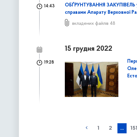
ОБҐРУНТУВАННЯ ЗАКУПІВЕЛЬ у
14:43
справами Апарату Верховної Ра
вкладених файлів 48
15 грудня 2022
Пер
19:28
Оле
Ест
наступна »
1
2
...
15