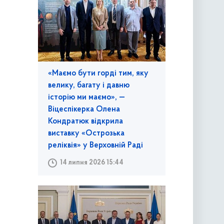
«Маємо бути горді тим, яку
велику, багату і давню
історію ми маємо», —
Віцеспікерка Олена
Кондратюк відкрила
виставку «Острозька
реліквія» у Верховній Раді
14 липня 2026 15:44