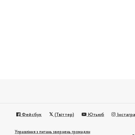
Фейсбук
(Твіттер)
Ютьюб
Інстагр
Управління з питань звернень громадян