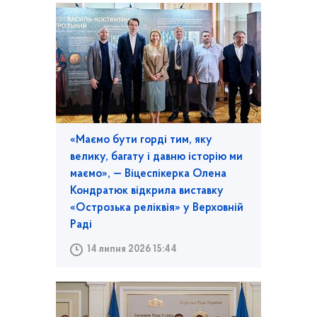
«Маємо бути горді тим, яку
велику, багату і давню історію ми
маємо», — Віцеспікерка Олена
Кондратюк відкрила виставку
«Острозька реліквія» у Верховній
Раді
14 липня 2026 15:44