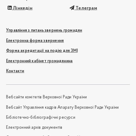
Лінкедін
Телеграм
Управління з питань звернень громадян
Електронна форма звернення
Форма акредитації на подію для ЗМІ
Електронний кабінет громадянина
Контакти
Вебсайти комітетів Верховної Ради України
Вебсайт Управління кадрів Апарату Верховної Ради України
Бібліотечно-бібліографічні ресурси
Електронний архів документів