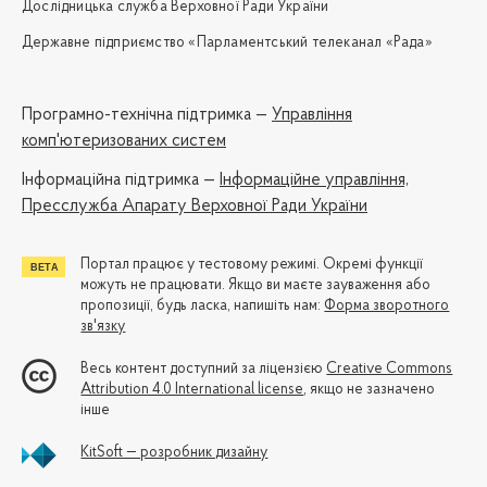
Дослідницька служба Верховної Ради України
Державне підприємство «Парламентський телеканал «Рада»
Програмно-технічна підтримка —
Управління
комп'ютеризованих систем
Iнформаційна підтримка —
Інформаційне управління,
Пресслужба Апарату Верховної Ради України
Портал працює у тестовому режимі. Окремі функції
можуть не працювати. Якщо ви маєте зауваження або
пропозиції, будь ласка, напишіть нам:
Форма зворотного
зв'язку
Весь контент доступний за ліцензією
Creative Commons
Attribution 4.0 International license
, якщо не зазначено
інше
KitSoft — розробник дизайну