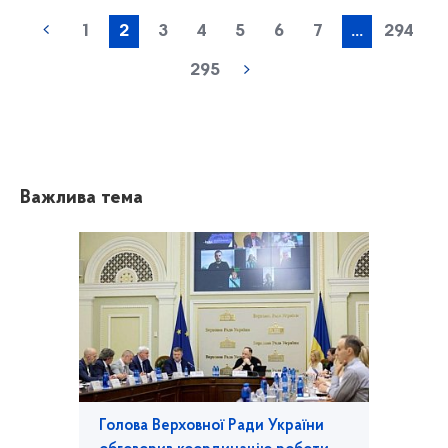
1
2
3
4
5
6
7
...
294
295
Важлива тема
Голова Верховної Ради України