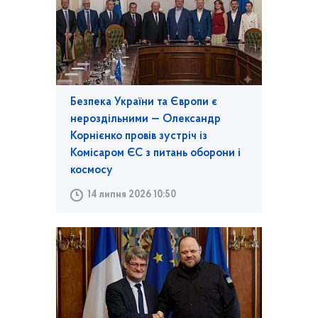
Безпека України та Європи є
нероздільними — Олександр
Корнієнко провів зустріч із
Комісаром ЄС з питань оборони і
космосу
14 липня 2026 10:50