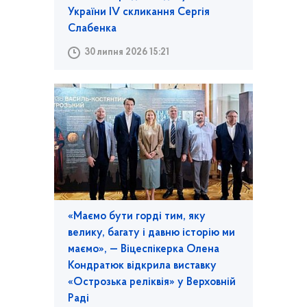
України IV скликання Сергія
Слабенка
30 липня 2026 15:21
«Маємо бути горді тим, яку
велику, багату і давню історію ми
маємо», — Віцеспікерка Олена
Кондратюк відкрила виставку
«Острозька реліквія» у Верховній
Раді