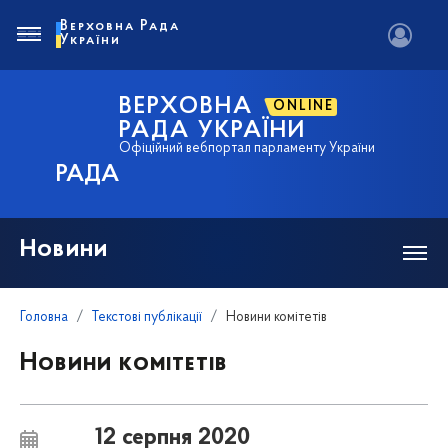
Верховна Рада
України
ВЕРХОВНА
ONLINE
РАДА УКРАЇНИ
Офіційний вебпортал парламенту України
РАДА
Новини
Головна
Текстові публікації
Новини комітетів
Новини комітетів
12 серпня 2020