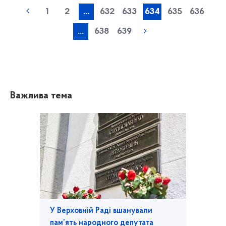
1
2
...
632
633
634
635
636
...
638
639
Важлива тема
У Верховній Раді вшанували
пам’ять народного депутата