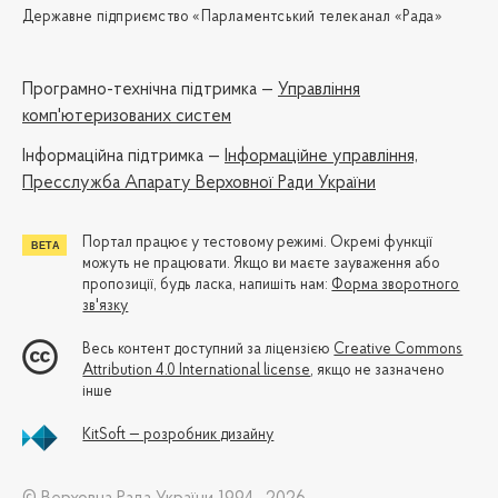
Державне підприємство «Парламентський телеканал «Рада»
Програмно-технічна підтримка —
Управління
комп'ютеризованих систем
Iнформаційна підтримка —
Інформаційне управління,
Пресслужба Апарату Верховної Ради України
Портал працює у тестовому режимі. Окремі функції
можуть не працювати. Якщо ви маєте зауваження або
пропозиції, будь ласка, напишіть нам:
Форма зворотного
зв'язку
Весь контент доступний за ліцензією
Creative Commons
Attribution 4.0 International license
, якщо не зазначено
інше
KitSoft — розробник дизайну