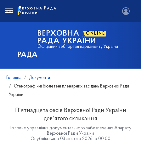
Верховна Рада
України
ВЕРХОВНА
ONLINE
РАДА УКРАЇНИ
Офіційний вебпортал парламенту України
РАДА
Головна
Документи
Стенографічні бюлетені пленарних засідань Верховної Ради
України
П'ятнадцята сесія Верховної Ради України
дев'ятого скликання
Головне управління документального забезпечення Апарату
Верховної Ради України
Опубліковано 03 лютого 2026, о 00:00