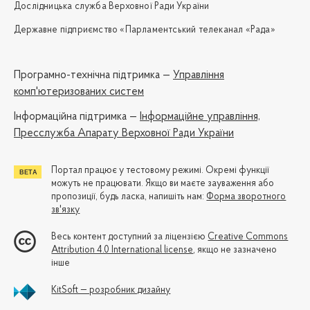
Дослідницька служба Верховної Ради України
Державне підприємство «Парламентський телеканал «Рада»
Програмно-технічна підтримка —
Управління
комп'ютеризованих систем
Iнформаційна підтримка —
Інформаційне управління,
Пресслужба Апарату Верховної Ради України
Портал працює у тестовому режимі. Окремі функції
можуть не працювати. Якщо ви маєте зауваження або
пропозиції, будь ласка, напишіть нам:
Форма зворотного
зв'язку
Весь контент доступний за ліцензією
Creative Commons
Attribution 4.0 International license
, якщо не зазначено
інше
KitSoft — розробник дизайну