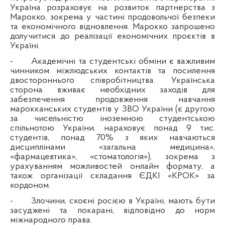
Україна розраховує на розвиток партнерства з
Марокко, зокрема у частині продовольчої безпеки
та економічного відновлення. Марокко запрошено
долучитися до реалізації економічних проєктів в
Україні.
-
Академічні та студентські обміни є важливим
чинником міжлюдських контактів та посилення
двостороннього співробітництва. Українська
сторона вживає необхідних заходів для
забезпечення продовження навчання
марокканських студентів у ЗВО України (є другою
за чисельністю іноземною студентською
спільнотою України, нараховує понад 9 тис.
студентів, понад 70% з яких навчаються
дисциплінами «загальна медицина»,
«фармацевтика», «стоматологія»), зокрема з
урахуванням можливостей онлайн формату, а
також організації складання ЄДКІ «КРОК» за
кордоном.
-
Злочини, скоєні росією в Україні, мають бути
засуджені та покарані, відповідно до норм
міжнародного права.