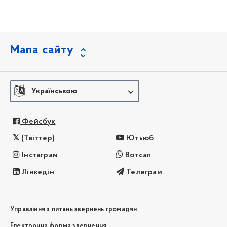
Мапа сайту
Українською
Фейсбук
(Твіттер)
Ютьюб
Інстаграм
Вотсап
Лінкедін
Телеграм
Управління з питань звернень громадян
Електронна форма звернення