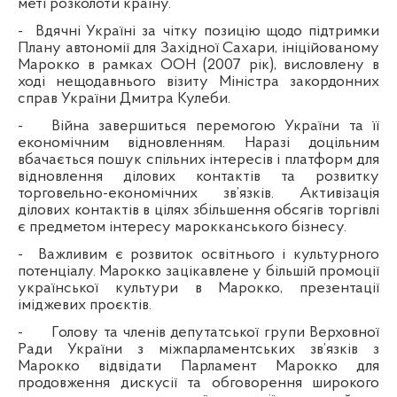
меті розколоти країну.
-
Вдячні Україні за чітку позицію щодо підтримки
Плану автономії для Західної Сахари, ініційованому
Марокко в рамках ООН (2007 рік), висловлену в
ході нещодавнього візиту Міністра закордонних
справ України Дмитра Кулеби.
-
Війна завершиться перемогою України та її
економічним відновленням. Наразі доцільним
вбачається пошук спільних інтересів і платформ для
відновлення ділових контактів та розвитку
торговельно-економічних зв’язків. Активізація
ділових контактів в цілях збільшення обсягів торгівлі
є предметом інтересу марокканського бізнесу.
-
Важливим є розвиток освітнього і культурного
потенціалу. Марокко зацікавлене у більшій промоції
української культури в Марокко, презентації
іміджевих проєктів.
-
Голову та членів депутатської групи Верховної
Ради України з міжпарламентських зв’язків з
Марокко відвідати Парламент Марокко для
продовження дискусії та обговорення широкого