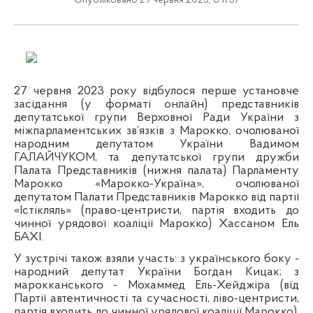
Опубліковано 29 червня 2023, о 11:37
27 червня 2023 року відбулося перше установче
засідання (у форматі онлайн) представників
депутатської групи Верховної Ради України з
міжпарламентських зв’язків з Марокко, очолюваної
народним депутатом України Вадимом
ГАЛАЙЧУКОМ, та депутатської групи дружби
Палата Представників (нижня палата) Парламенту
Марокко «Марокко-Україна», очолюваної
депутатом Палати Представників Марокко від партії
«Істікляль» (право-центристи, партія входить до
чинної урядової коаліції Марокко) Хассаном Ель
БАХІ.
У зустрічі також взяли участь: з українського боку -
народний депутат України Богдан Кицак; з
марокканського - Мохаммед Ель-Хейджіра (від
Партії автентичності та сучасності, ліво-центристи,
партія входить до чинної урядової коаліції Марокко),