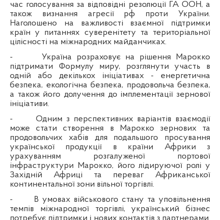
час голосування за відповідні резолюції ГА ООН, а
також визнання агресії рф проти України.
Наголошено на важливості взаємної підтримки
країн у питаннях суверенітету та територіальної
цілісності на міжнародних майданчиках.
-
Україна розраховує на рішення Марокко
підтримати Формулу миру, розглянути участь в
одній або декількох ініціативах - енергетична
безпека, екологічна безпека, продовольча безпека,
а також його долучення до імплементації зернової
ініціативи.
-
Одним з перспективних варіантів взаємодії
може стати створення в Марокко зернових та
продовольчих хабів для подальшого просування
української продукції в країни Африки з
урахуванням розгалуженої портової
інфраструктури Марокко, його лідируючої ролі у
Західній Африці та переваг Африканської
континентальної зони вільної торгівлі.
-
В умовах військового стану та уповільнення
темпів міжнародної торгівлі, український бізнес
потребує підтримки і нових контактів з партнерами.