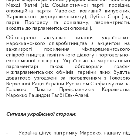
Мехді Фатмі (від Соціалістичної партії, провідна
опозиційна партія Марокко, колишній випускник
Харківського держуніверситету), Лубна Сгірі (від
партії Прогресу та соціалізму, лівоцентристи,
входять до парламентської опозиції).
Обговорено актуальні питання українсько-
марокканського співробітництва з акцентом на
важливості посилення міжпарламентського
співробітництва, політичного діалогу і торговельно-
економічної співпраці. Українські та марокканські
парламентарі також обговорили графік
міжпарламентських обмінів, терміни яких будуть
додатково узгоджені за погодженням з Головою
Верховної Ради України Русланом Стефанчуком та
Головою Палати Представників Королівства
Марокко Рашидом Талбі Ель-Аламі.
Сигнали української сторони
:
-
Україна цінує підтримку Марокко, надану під