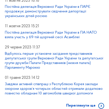
11 жовтня 2023 16:16
Постійна делегація Верховної Ради України в ПАРЄ
продовжує демонструвати свідчення депортації
українських дітей росією
11 жовтня 2023 15:21
Постійна делегація Верховної Ради України в ПА НАТО
взяла участь у 69-тій щорічній сесії Асамблеї
29 червня 2023 11:37
Відбулось перше установче засідання представників
депутатської групи Верховної Ради України та депутатської
групи дружби Палати Представників (нижня палата)
Парламенту Марокко
01 травня 2023 14:12
Завдяки активній співпраці з Республікою Корея заклади
охорони здоров’я чотирьох областей отримали додатково
повністю обладнані 10 автомобілів швидкої допомоги
Переглянути ще