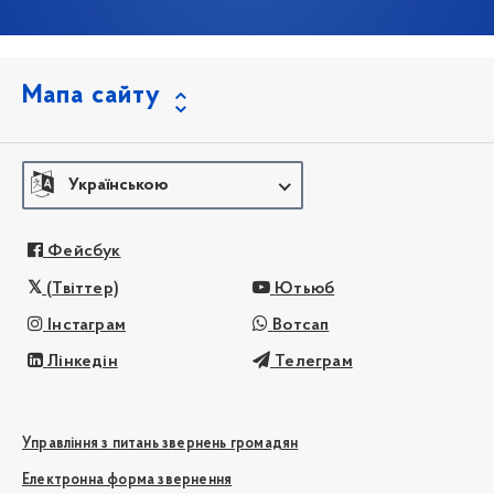
Мапа сайту
Українською
Фейсбук
(Твіттер)
Ютьюб
Інстаграм
Вотсап
Лінкедін
Телеграм
Управління з питань звернень громадян
Електронна форма звернення