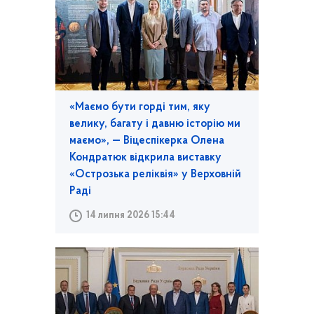
«Маємо бути горді тим, яку
велику, багату і давню історію ми
маємо», — Віцеспікерка Олена
Кондратюк відкрила виставку
«Острозька реліквія» у Верховній
Раді
14 липня 2026 15:44