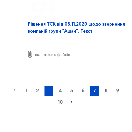
Рішення ТСК від 05.11.2020 щодо звернення
компаній групи "Ашан". Текст
вкладених файлів 1
1
2
...
4
5
6
7
8
9
10