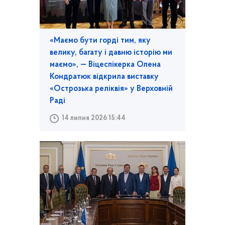
«Маємо бути горді тим, яку
велику, багату і давню історію ми
маємо», — Віцеспікерка Олена
Кондратюк відкрила виставку
«Острозька реліквія» у Верховній
Раді
14 липня 2026 15:44