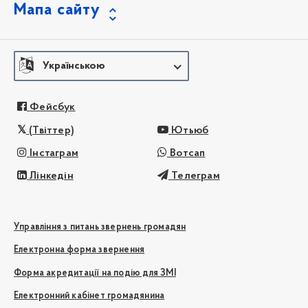
Мапа сайту
Українською
Фейсбук
(Твіттер)
Ютьюб
Інстаграм
Вотсап
Лінкедін
Телеграм
Управління з питань звернень громадян
Електронна форма звернення
Форма акредитації на подію для ЗМІ
Електронний кабінет громадянина