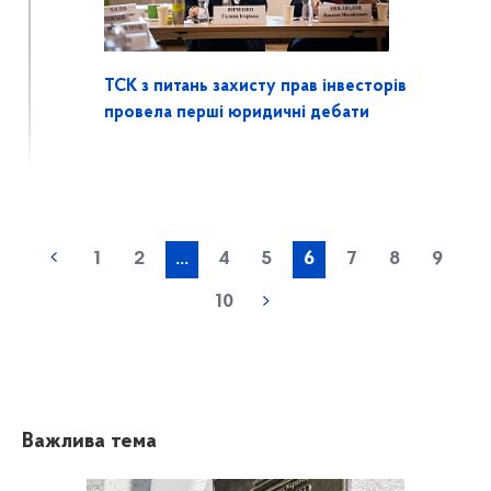
ТСК з питань захисту прав інвесторів
провела перші юридичні дебати
1
2
...
4
5
6
7
8
9
10
Важлива тема