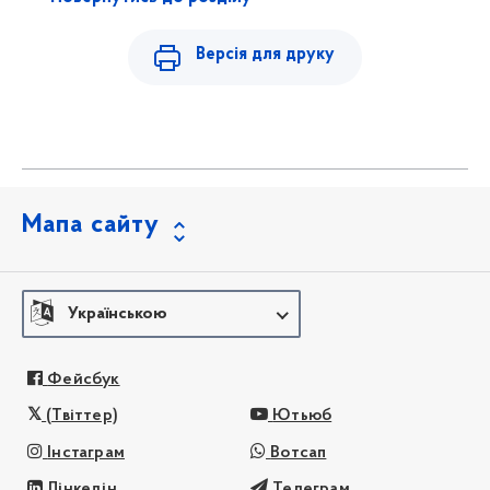
Версія для друку
Мапа сайту
Українською
Фейсбук
(Твіттер)
Ютьюб
Інстаграм
Вотсап
Лінкедін
Телеграм