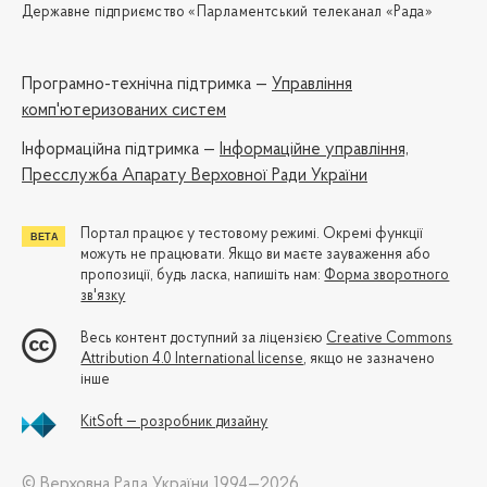
Державне підприємство «Парламентський телеканал «Рада»
Програмно-технічна підтримка —
Управління
комп'ютеризованих систем
Iнформаційна підтримка —
Інформаційне управління,
Пресслужба Апарату Верховної Ради України
Портал працює у тестовому режимі. Окремі функції
можуть не працювати. Якщо ви маєте зауваження або
пропозиції, будь ласка, напишіть нам:
Форма зворотного
зв'язку
Весь контент доступний за ліцензією
Creative Commons
Attribution 4.0 International license
, якщо не зазначено
інше
KitSoft — розробник дизайну
© Верховна Рада України 1994—2026