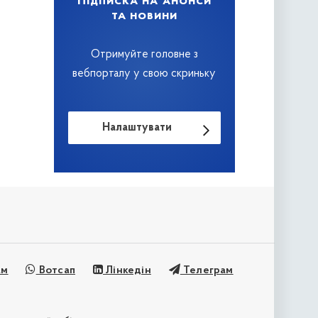
Підписка на анонси
та новини
Отримуйте головне з
вебпорталу у свою скриньку
Налаштувати
ам
Вотсап
Лінкедін
Телеграм