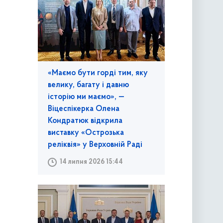
«Маємо бути горді тим, яку
велику, багату і давню
історію ми маємо», —
Віцеспікерка Олена
Кондратюк відкрила
виставку «Острозька
реліквія» у Верховній Раді
14 липня 2026 15:44