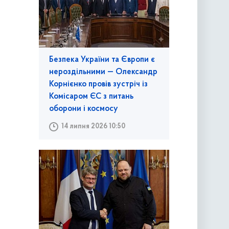
Безпека України та Європи є
нероздільними — Олександр
Корнієнко провів зустріч із
Комісаром ЄС з питань
оборони і космосу
14 липня 2026 10:50