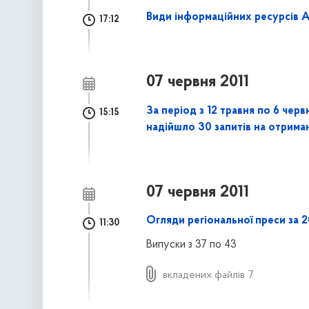
Види інформаційних ресурсів А
17:12
07 червня 2011
За період з 12 травня по 6 черв
15:15
надійшло 30 запитів на отриман
07 червня 2011
Огляди регіональної преси за 2
11:30
Випуски з 37 по 43
вкладених файлів 7