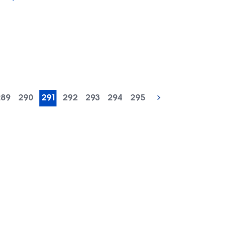
« попередня
289
290
291
292
293
294
295