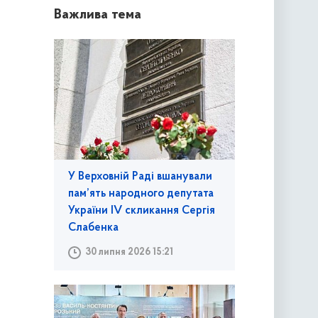
Важлива тема
У Верховній Раді вшанували
пам’ять народного депутата
України IV скликання Сергія
Слабенка
30 липня 2026 15:21