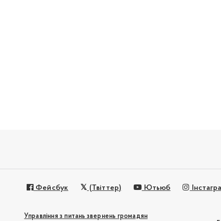
Фейсбук
(Твіттер)
Ютьюб
Інстагр
Управління з питань звернень громадян