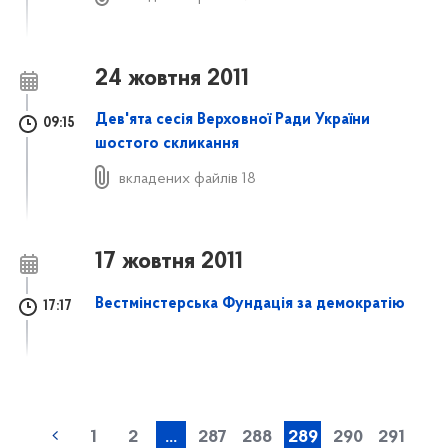
24 жовтня 2011
Дев'ята сесія Верховної Ради України
09:15
шостого скликання
вкладених файлів 18
17 жовтня 2011
Вестмінстерська Фундація за демократію
17:17
1
2
...
287
288
289
290
291