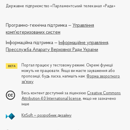
Державне підприємство «Парламентський телеканал «Рада»
Програмно-технічна підтримка —
Управління
комп'ютеризованих систем
Iнформаційна підтримка —
Інформаційне управління,
Пресслужба Апарату Верховної Ради України
Портал працює у тестовому режимі. Окремі функції
можуть не працювати. Якщо ви маєте зауваження або
пропозиції, будь ласка, напишіть нам:
Форма зворотного
зв'язку
Весь контент доступний за ліцензією
Creative Commons
Attribution 4.0 International license
, якщо не зазначено
інше
KitSoft — розробник дизайну