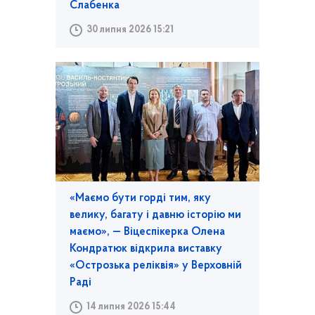
Слабенка
30 липня 2026 15:21
«Маємо бути горді тим, яку
велику, багату і давню історію ми
маємо», — Віцеспікерка Олена
Кондратюк відкрила виставку
«Острозька реліквія» у Верховній
Раді
14 липня 2026 15:44