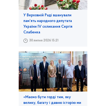
У Верховній Раді вшанували
пам’ять народного депутата
України IV скликання Сергія
Слабенка
30 липня 2026 15:21
«Маємо бути горді тим, яку
велику, багату і давню історію ми