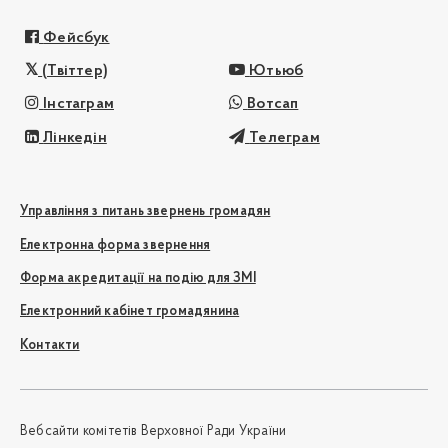
Фейсбук
(Твіттер)
Ютьюб
Інстаграм
Вотсап
Лінкедін
Телеграм
Управління з питань звернень громадян
Електронна форма звернення
Форма акредитації на подію для ЗМІ
Електронний кабінет громадянина
Контакти
Вебсайти комітетів Верховної Ради України