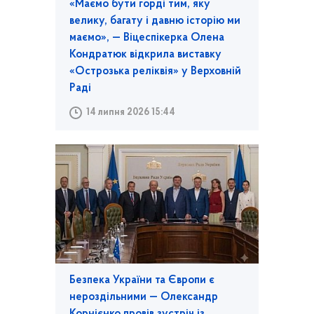
«Маємо бути горді тим, яку
велику, багату і давню історію ми
маємо», — Віцеспікерка Олена
Кондратюк відкрила виставку
«Острозька реліквія» у Верховній
Раді
14 липня 2026 15:44
Безпека України та Європи є
нероздільними — Олександр
Корнієнко провів зустріч із