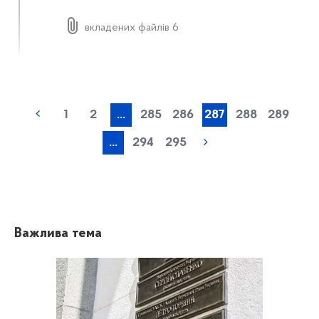
вкладених файлів 6
1
2
...
285
286
287
288
289
...
294
295
Важлива тема