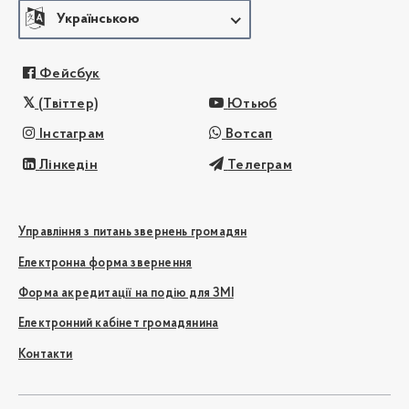
Українською
Фейсбук
(Твіттер)
Ютьюб
Інстаграм
Вотсап
Лінкедін
Телеграм
Управління з питань звернень громадян
Електронна форма звернення
Форма акредитації на подію для ЗМІ
Електронний кабінет громадянина
Контакти