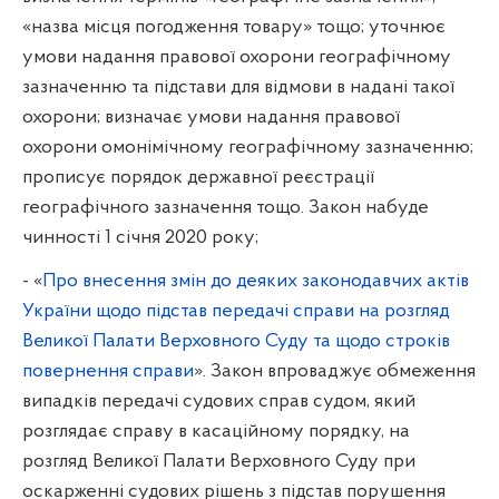
«назва місця погодження товару» тощо; уточнює
умови надання правової охорони географічному
зазначенню та підстави для відмови в надані такої
охорони; визначає умови надання правової
охорони омонімічному географічному зазначенню;
прописує порядок державної реєстрації
географічного зазначення тощо. Закон набуде
чинності 1 січня 2020 року;
- «
Про внесення змін до деяких законодавчих актів
України щодо підстав передачі справи на розгляд
Великої Палати Верховного Суду та щодо строків
повернення справи
». Закон впроваджує обмеження
випадків передачі судових справ судом, який
розглядає справу в касаційному порядку, на
розгляд Великої Палати Верховного Суду при
оскарженні судових рішень з підстав порушення