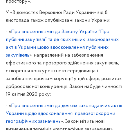
простору».
У «Відомостях Верховної Ради України» від 8
листопада також опубліковані закони України:
- «
Про внесення змін до Закону України “Про
публічні закупівлі” та де яких інших
законодавчих
актів України щодо вдосконалення публічних
закупівель
», направлений на забезпечення
ефективного та прозорого здійснення закупівель,
створення конкурентного середовища і
запобігання проявам корупції у цій сфері, розвиток
добросовісної конкуренції. Закон набуде чинності
19 квітня 2020 року;
- «
Про внесення змін до деяких законодавчих актів
України щодо вдосконалення
правової охорони
географічних зазначень
». Закон мітить нові
визначення термінів «географічне зазначення»,