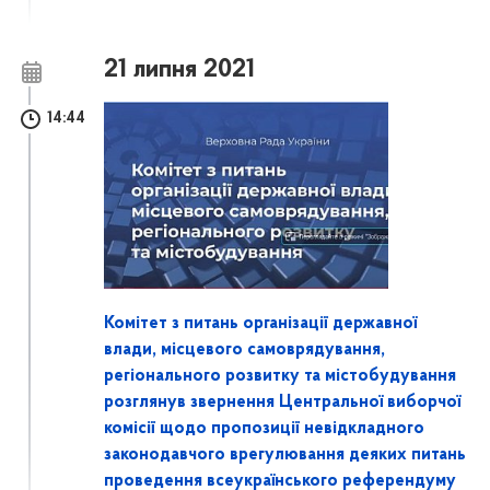
21 липня 2021
14:44
Комітет з питань організації державної
влади, місцевого самоврядування,
регіонального розвитку та містобудування
розглянув звернення Центральної виборчої
комісії щодо пропозиції невідкладного
законодавчого врегулювання деяких питань
проведення всеукраїнського референдуму