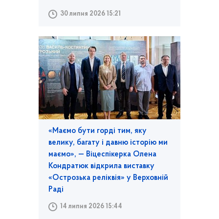
30 липня 2026 15:21
«Маємо бути горді тим, яку
велику, багату і давню історію ми
маємо», — Віцеспікерка Олена
Кондратюк відкрила виставку
«Острозька реліквія» у Верховній
Раді
14 липня 2026 15:44