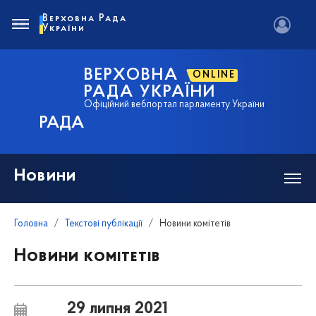
Верховна Рада
України
ВЕРХОВНА
ONLINE
РАДА УКРАЇНИ
Офіційний вебпортал парламенту України
РАДА
Новини
Головна
Текстові публікації
Новини комітетів
Новини комітетів
29 липня 2021