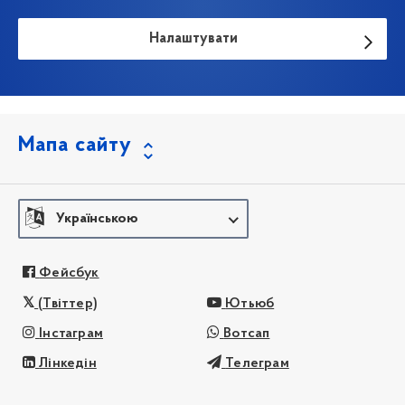
Налаштувати
Мапа сайту
Українською
Фейсбук
(Твіттер)
Ютьюб
Інстаграм
Вотсап
Лінкедін
Телеграм