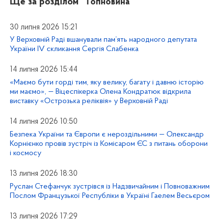
Ще за розділом
“Топновина”
30 липня 2026 15:21
У Верховній Раді вшанували пам’ять народного депутата
України IV скликання Сергія Слабенка
14 липня 2026 15:44
«Маємо бути горді тим, яку велику, багату і давню історію
ми маємо», — Віцеспікерка Олена Кондратюк відкрила
виставку «Острозька реліквія» у Верховній Раді
14 липня 2026 10:50
Безпека України та Європи є нероздільними — Олександр
Корнієнко провів зустріч із Комісаром ЄС з питань оборони
і космосу
13 липня 2026 18:30
Руслан Стефанчук зустрівся із Надзвичайним і Повноважним
Послом Французької Республіки в Україні Гаелем Весьєром
13 липня 2026 17:29