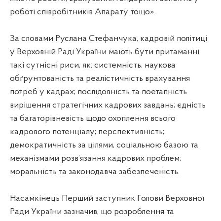
роботі співробітників Апарату тощо».
За словами Руслана Стефанчука, кадровій політиці
у Верховній Раді України мають бути притаманні
такі сутнісні риси, як: системність, наукова
обґрунтованість та реалістичність врахування
потреб у кадрах; послідовність та поетапність
вирішення стратегічних кадрових завдань; єдність
та багаторівневість щодо охоплення всього
кадрового потенціалу; перспективність;
демократичність за цілями, соціальною базою та
механізмами розв’язання кадрових проблем;
моральність та законодавча забезпеченість.
Насамкінець Перший заступник Голови Верховної
Ради України зазначив, що розроблення та