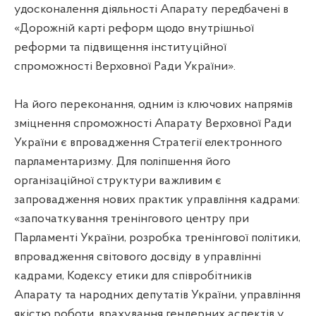
удосконалення діяльності Апарату передбачені в
«Дорожній карті реформ щодо внутрішньої
реформи та підвищення інституційної
спроможності Верховної Ради України».
На його переконання, одним із ключових напрямів
зміцнення спроможності Апарату Верховної Ради
України є впровадження Стратегії електронного
парламентаризму. Для поліпшення його
організаційної структури важливим є
запровадження нових практик управління кадрами:
«започаткування тренінгового центру при
Парламенті України, розробка тренінгової політики,
впровадження світового досвіду в управлінні
кадрами, Кодексу етики для співробітників
Апарату та народних депутатів України, управління
якістю роботи, врахування гендерних аспектів у