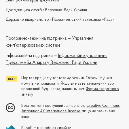
Електронний архів документів
Дослідницька служба Верховної Ради України
Державне підприємство «Парламентський телеканал «Рада»
Програмно-технічна підтримка —
Управління
комп'ютеризованих систем
Iнформаційна підтримка —
Інформаційне управління,
Пресслужба Апарату Верховної Ради України
Портал працює у тестовому режимі. Окремі функції
можуть не працювати. Якщо ви маєте зауваження або
пропозиції, будь ласка, напишіть нам:
Форма зворотного
зв'язку
Весь контент доступний за ліцензією
Creative Commons
Attribution 4.0 International license
, якщо не зазначено
інше
KitSoft — розробник дизайну