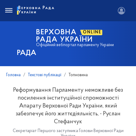
Верховна Рада
України
ВЕРХОВНА
ONLINE
РАДА УКРАЇНИ
Офіційний вебпортал парламенту України
РАДА
Головна
Текстові публікації
Топновина
Реформування Парламенту неможливе без
посилення інституційної спроможності
Апарату Верховної Ради України, який
забезпечує його життєдіяльність, - Руслан
Стефанчук
Секретаріат Першого заступника Голови Верховної Ради