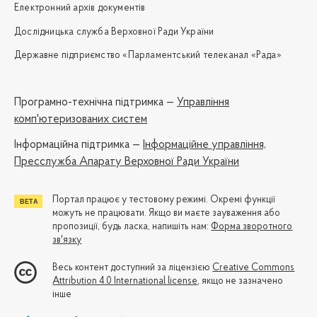
Електронний архів документів
Дослідницька служба Верховної Ради України
Державне підприємство «Парламентський телеканал «Рада»
Програмно-технічна підтримка —
Управління
комп'ютеризованих систем
Iнформаційна підтримка —
Інформаційне управління,
Пресслужба Апарату Верховної Ради України
Портал працює у тестовому режимі. Окремі функції
можуть не працювати. Якщо ви маєте зауваження або
пропозиції, будь ласка, напишіть нам:
Форма зворотного
зв'язку
Весь контент доступний за ліцензією
Creative Commons
Attribution 4.0 International license
, якщо не зазначено
інше