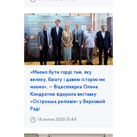
«Маємо бути горді тим, яку
велику, багату і давню історію ми
маємо», — Віцеспікерка Олена
Кондратюк відкрила виставку
«Острозька реліквія» у Верховній
Раді
14 липня 2026 15:44