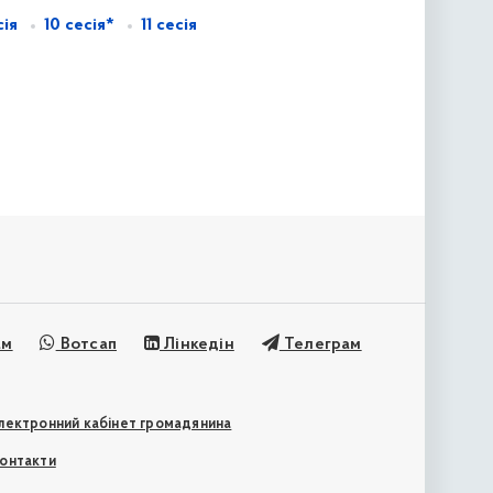
сія
10 сесія*
11 сесія
ам
Вотсап
Лінкедін
Телеграм
лектронний кабінет громадянина
онтакти