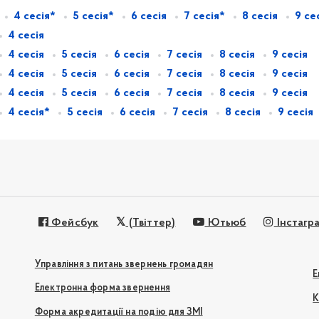
4 сесія*
5 сесія*
6 сесія
7 сесія*
8 сесія
9 се
4 сесія
4 сесія
5 сесія
6 сесія
7 сесія
8 сесія
9 сесія
4 сесія
5 сесія
6 сесія
7 сесія
8 сесія
9 сесія
4 сесія
5 сесія
6 сесія
7 сесія
8 сесія
9 сесія
4 сесія*
5 сесія
6 сесія
7 сесія
8 сесія
9 сесія
Фейсбук
(Твіттер)
Ютьюб
Інстагр
Управління з питань звернень громадян
Е
Електронна форма звернення
К
Форма акредитації на подію для ЗМІ