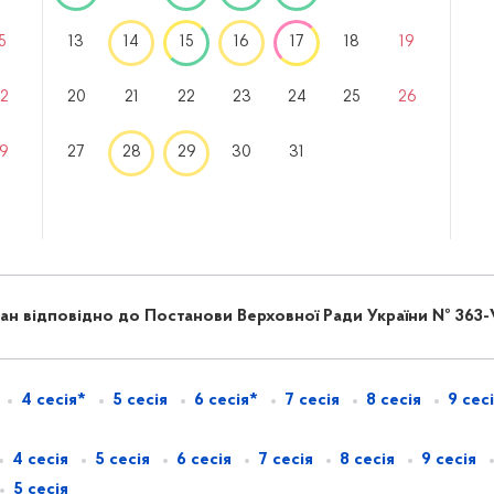
5
13
14
15
16
17
18
19
2
20
21
22
23
24
25
26
9
27
28
29
30
31
н відповідно до Постанови Верховної Ради України № 363-VI
4 сесія*
5 сесія
6 сесія*
7 сесія
8 сесія
9 сес
4 сесія
5 сесія
6 сесія
7 сесія
8 сесія
9 сесія
5 сесія