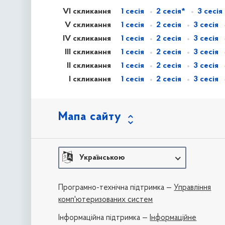
VI скликання
1 сесія
2 сесія*
3 сесія
V скликання
1 сесія
2 сесія
3 сесія
IV скликання
1 сесія
2 сесія
3 сесія
III скликання
1 сесія
2 сесія
3 сесія
II скликання
1 сесія
2 сесія
3 сесія
I скликання
1 сесія
2 сесія
3 сесія
Мапа сайту
Українською
Програмно-технічна підтримка —
Управління
комп'ютеризованих систем
Iнформаційна підтримка —
Інформаційне