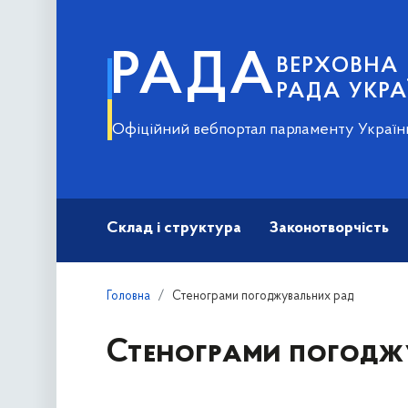
РАДА
ВЕРХОВНА
РАДА УКРА
Офіційний вебпортал парламенту Україн
Склад і структура
Законотворчість
Головна
Стенограми погоджувальних рад
Стенограми погодж