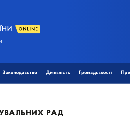
ЇНИ
ONLINE
и
Законодавство
Діяльність
Громадськості
Пре
увальних рад