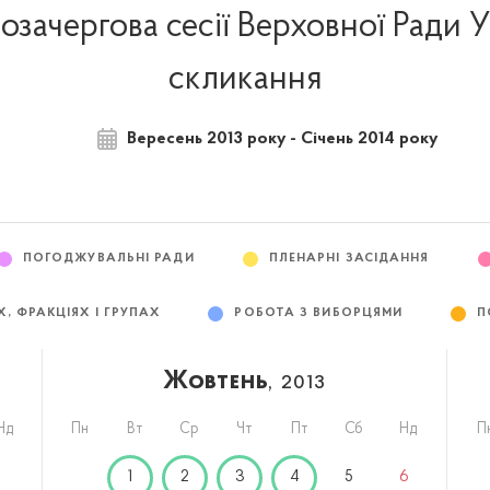
позачергова сесії Верховної Ради У
скликання
Вересень 2013 року - Січень 2014 року
ПОГОДЖУВАЛЬНІ РАДИ
ПЛЕНАРНІ ЗАСІДАННЯ
Х, ФРАКЦІЯХ І ГРУПАХ
РОБОТА З ВИБОРЦЯМИ
П
Жовтень
, 2013
Нд
Пн
Вт
Ср
Чт
Пт
Сб
Нд
П
1
1
2
3
4
5
6