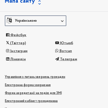
Мапа сайту
Українською
Фейсбук
(Твіттер)
Ютьюб
Інстаграм
Вотсап
Лінкедін
Телеграм
Управління з питань звернень громадян
Електронна форма звернення
Форма акредитації на подію для ЗМІ
Електронний кабінет громадянина