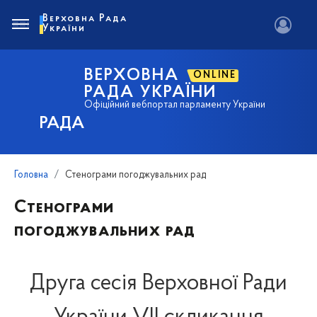
Верховна Рада
України
ВЕРХОВНА
ONLINE
РАДА УКРАЇНИ
Офіційний вебпортал парламенту України
РАДА
Головна
Стенограми погоджувальних рад
Стенограми
погоджувальних рад
Друга сесія Верховної Ради