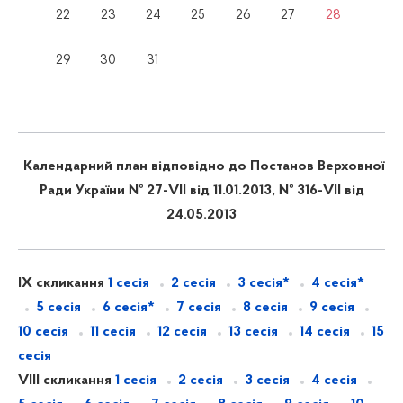
22
23
24
25
26
27
28
29
30
31
Календарний план відповідно до Постанов Верховної
Ради України № 27-VII від 11.01.2013, № 316-VII від
24.05.2013
IX скликання
1 сесія
2 сесія
3 сесія*
4 сесія*
5 сесія
6 сесія*
7 сесія
8 сесія
9 сесія
10 сесія
11 сесія
12 сесія
13 сесія
14 сесія
15
сесія
VIII скликання
1 сесія
2 сесія
3 сесія
4 сесія