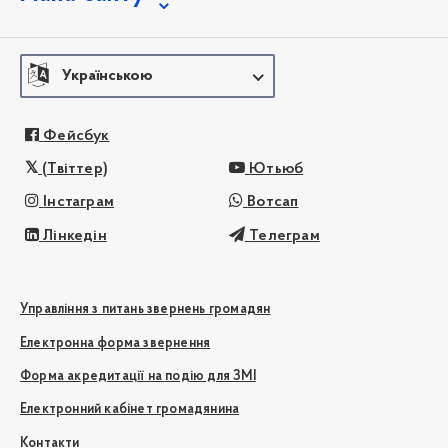
Українською
Фейсбук
(Твіттер)
Ютьюб
Інстаграм
Вотсап
Лінкедін
Телеграм
Управління з питань звернень громадян
Електронна форма звернення
Форма акредитації на подію для ЗМІ
Електронний кабінет громадянина
Контакти