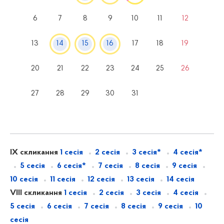
6
7
8
9
10
11
12
13
14
15
16
17
18
19
20
21
22
23
24
25
26
27
28
29
30
31
IX скликання
1 сесія
2 сесія
3 сесія*
4 сесія*
5 сесія
6 сесія*
7 сесія
8 сесія
9 сесія
10 сесія
11 сесія
12 сесія
13 сесія
14 сесія
VIII скликання
1 сесія
2 сесія
3 сесія
4 сесія
5 сесія
6 сесія
7 сесія
8 сесія
9 сесія
10
сесія