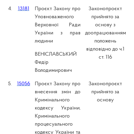
4.
13181
Проєкт Закону про
Законопроєкт
Уповноваженого
прийнято за
Верховної Ради
основу з
України з прав
доопрацюванням
людини
положень
відповідно до ч.1
ВЕНІСЛАВСЬКИЙ
ст. 116
Федір
Володимирович
5.
15056
Проєкт Закону про
Законопроєкт
внесення змін до
прийнято за
Кримінального
основу
кодексу України,
Кримінального
процесуального
кодексу України та