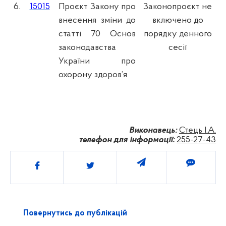
6.
15015
Проєкт Закону про
Законопроєкт не
внесення зміни до
включено до
статті 70 Основ
порядку денного
законодавства
сесії
України про
охорону здоров’я
Виконавець:
Стець І.А.
телефон для інформації:
255-27-43
Поділитись
Повернутись до публікацій