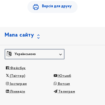
Версія для друку
Мапа сайту
Українською
Фейсбук
(Твіттер)
Ютьюб
Інстаграм
Вотсап
Лінкедін
Телеграм