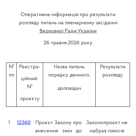
Оперативна інформація про результати
розгляду питань на пленарному засіданні
Верховної Ради України
26 травня 2026 року
№
Реєстра-
Назва питань
Результати
пп
порядку денного,
розгляду
ційний
№
доповідач
проєкту
1.
12360
Проєкт Закону про
Законопроєкт не
внесення змін до
набрав голосів