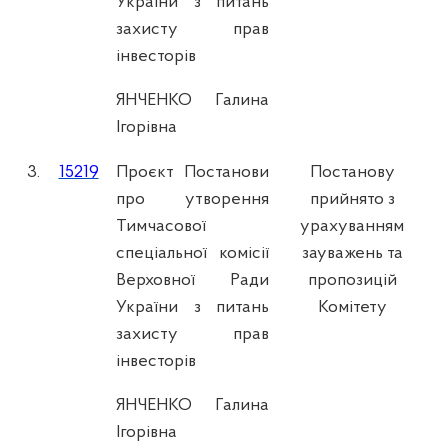
України з питань
захисту прав
інвесторів
ЯНЧЕНКО Галина
Ігорівна
3.
15219
Проєкт Постанови
Постанову
про утворення
прийнято з
Тимчасової
урахуванням
спеціальної комісії
зауважень та
Верховної Ради
пропозицій
України з питань
Комітету
захисту прав
інвесторів
ЯНЧЕНКО Галина
Ігорівна