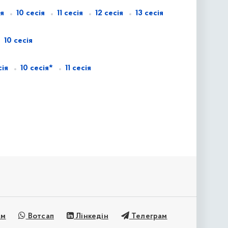
ія
10 сесія
11 сесія
12 сесія
13 сесія
10 сесія
сія
10 сесія*
11 сесія
ам
Вотсап
Лінкедін
Телеграм