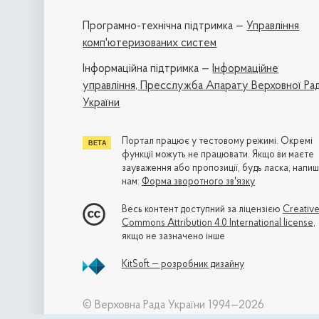
Програмно-технічна підтримка —
Управління
комп'ютеризованих систем
Iнформаційна підтримка —
Інформаційне
управління,
Пресслужба Апарату Верховної Ра
України
Портал працює у тестовому режимі. Окремі
функції можуть не працювати. Якщо ви маєте
зауваження або пропозиції, будь ласка, напиш
нам:
Форма зворотного зв'язку
Весь контент доступний за ліцензією
Creativ
Commons Attribution 4.0 International license
,
якщо не зазначено інше
KitSoft — розробник дизайну
© Верховна Рада України 1994—2026