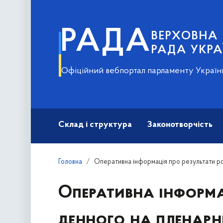
РАДА
ВЕРХОВНА
РАДА УКРА
Офіційний вебпортал парламенту Україн
Склад і структура
Законотворчість
Головна
Оперативна інформація про результати ро
Оперативна інформа
денного на пленар