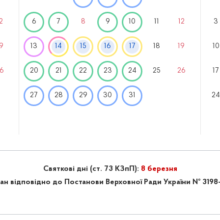
2
6
7
8
9
10
11
12
3
9
13
14
15
16
17
18
19
10
6
20
21
22
23
24
25
26
17
27
28
29
30
31
2
Святкові дні (ст. 73 КЗпП):
8 березня
н відповідно до Постанови Верховної Ради України № 3198-I