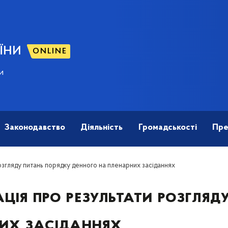
ЇНИ
ONLINE
и
Законодавство
Діяльність
Громадськості
Пре
згляду питань порядку денного на пленарних засіданнях
ція про результати розгляд
них засіданнях