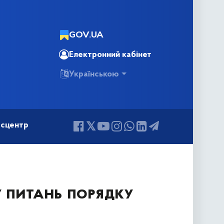
GOV.UA
Електронний кабінет
Українською
сцентр
у питань порядку