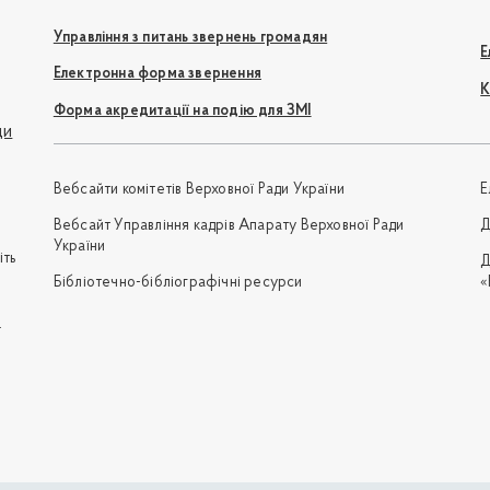
Управління з питань звернень громадян
Е
Електронна форма звернення
К
Форма акредитації на подію для ЗМІ
ди
Вебсайти комітетів Верховної Ради України
Е
Вебсайт Управління кадрів Апарату Верховної Ради
Д
України
іть
Д
Бібліотечно-бібліографічні ресурси
«
e