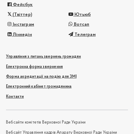
Фейсбук
(Твіттер)
Ютьюб
Інстаграм
Вотсап
Лінкедін
Телеграм
Управління з питань звернень громадян
Електронна форма звернення
Форма акредитації на подію для ЗМІ
Електронний кабінет громадянина
Контакти
Вебсайти комітетів Верховної Ради України
Вебсайт Управління кадрів Апарату Верховної Ради України