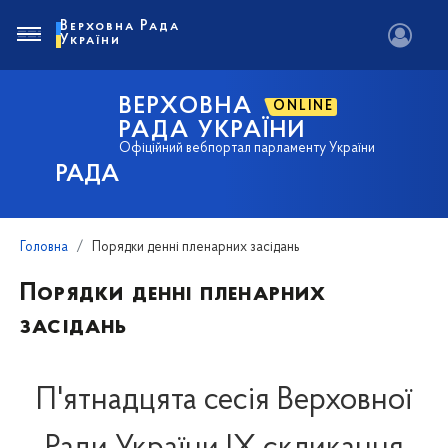
Верховна Рада
України
ВЕРХОВНА
ONLINE
РАДА УКРАЇНИ
Офіційний вебпортал парламенту України
РАДА
Головна
Порядки денні пленарних засідань
Порядки денні пленарних
засідань
П'ятнадцята сесія Верховної