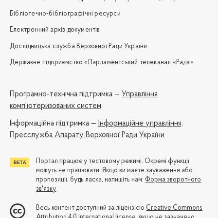
Бібліотечно-бібліографічні ресурси
Електронний архів документів
Дослідницька служба Верховної Ради України
Державне підприємство «Парламентський телеканал «Рада»
Програмно-технічна підтримка —
Управління
комп'ютеризованих систем
Iнформаційна підтримка —
Інформаційне управління,
Пресслужба Апарату Верховної Ради України
Портал працює у тестовому режимі. Окремі функції
можуть не працювати. Якщо ви маєте зауваження або
пропозиції, будь ласка, напишіть нам:
Форма зворотного
зв'язку
Весь контент доступний за ліцензією
Creative Commons
Attribution 4.0 International license
, якщо не зазначено