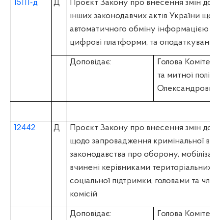
15111-д
Д
Проєкт Закону про внесення змін до П
інших законодавчих актів України що
автоматичного обміну інформацією пр
цифрові платформи, та оподаткування 
Доповідає:
Голова Комітету 
та митної полі
Олександрович
12442
Д
Проєкт Закону про внесення змін до 
щодо запровадження кримінальної від
законодавства про оборону, мобілізацій
вчинені керівниками територіальних ц
соціальної підтримки, головами та чле
комісій
Доповідає:
Голова Комітету