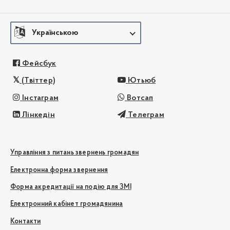
Українською
Фейсбук
(Твіттер)
Ютьюб
Інстаграм
Вотсап
Лінкедін
Телеграм
Управління з питань звернень громадян
Електронна форма звернення
Форма акредитації на подію для ЗМІ
Електронний кабінет громадянина
Контакти