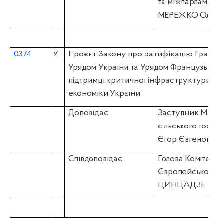
та міжпарламен
МЕРЕЖКО Олек
0374
У
Проєкт Закону про ратифікацію Грантов
Урядом України та Урядом Французько
підтримці критичної інфраструктури т
економіки України
Доповідає:
Заступник Мініс
сільського гос
Єгор Євгенови
Співдоповідає:
Голова Комітету
Європейськог
ЦИНЦАДЗЕ Іван