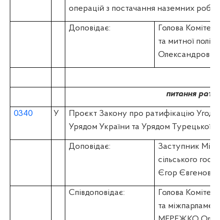
операцій з постачання наземних робот
Доповідає:
Голова Комітету
та митної полі
Олександрович
питання ратиф
0340
У
Проєкт Закону про ратифікацію Угоди 
Урядом України та Урядом Турецької Р
Доповідає:
Заступник Мініс
сільського гос
Єгор Євгенови
Співдоповідає:
Голова Комітету
та міжпарламент
МЕРЕЖКО Олек