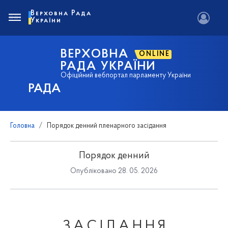
Верховна Рада
України
ВЕРХОВНА
ONLINE
РАДА УКРАЇНИ
Офіційний вебпортал парламенту України
РАДА
Головна
Порядок денний пленарного засідання
Порядок денний
Опубліковано 28. 05. 2026
З А С І Д А Н Н Я