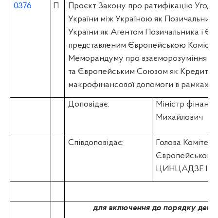
0376
П
Проєкт Закону про ратифікацію Угоди
України між Україною як Позичальник
України як Агентом Позичальника і Є
представленим Європейською Комісією
Меморандуму про взаєморозуміння мі
та Європейським Союзом як Кредитор
макрофінансової допомоги в рамках По
Доповідає:
Міністр фінанс
Михайлович
Співдоповідає:
Голова Комітету 
Європейськог
ЦИНЦАДЗЕ Іван
для включення до порядку денно