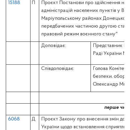
15188
П
Проєкт Постанови про здійснення нач
адміністрацій населених пунктів у Во
Маріупольському районах Донецької о
передбачених частиною другою статті
правовий режим воєнного стану"
Доповідає:
Представник Пр
Раді України 
Співдоповідає:
Голова Комітету
безпеки, оборо
Олександр Мих
перше чита
6068
Д
Проєкт Закону про внесення змін до д
України щодо встановлення сприятлив