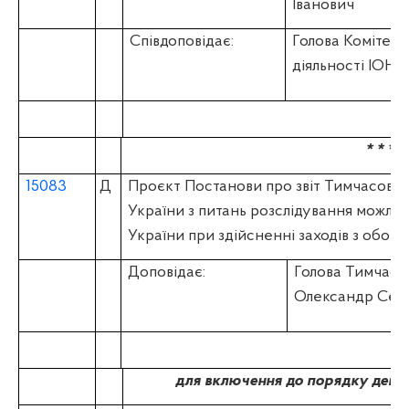
Іванович
Співдоповідає:
Голова Комітету
діяльності ІОН
* * *
15083
Д
Проєкт Постанови про звіт Тимчасової 
України з питань розслідування можли
України при здійсненні заходів з обор
Доповідає:
Голова Тимчасо
Олександр Сер
для включення до порядку денно