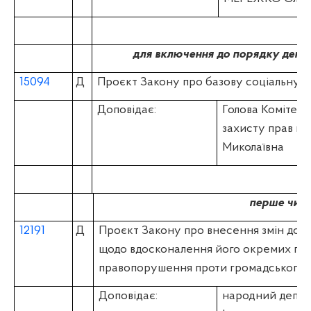
для включення до порядку денно
15094
Д
Проєкт Закону про базову соціальну 
Доповідає:
Голова Комітету 
захисту прав в
Миколаївна
перше чита
12191
Д
Проєкт Закону про внесення змін до 
щодо вдосконалення його окремих пол
правопорушення проти громадського п
Доповідає:
народний депут