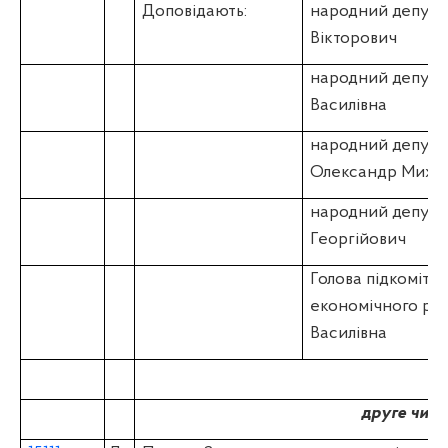
Доповідають:
народний депут
Вікторович
народний депута
Василівна
народний депута
Олександр Миха
народний депута
Георгійович
Голова підкомітет
економічного ро
Василівна
друге чита