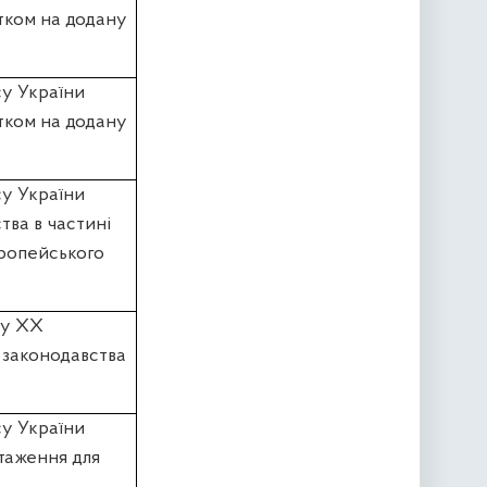
тком на додану
су України
тком на додану
су України
тва в частині
вропейського
лу ХХ
 законодавства
су України
таження для