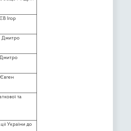
В Ігор
В Дмитро
 Дмитро
 Євген
аткової та
ції України до