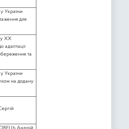
су України
таження для
лу XX
о адаптації
 збереження та
су України
тком на додану
Сергій
ЛОВЕЦЬ Андрій