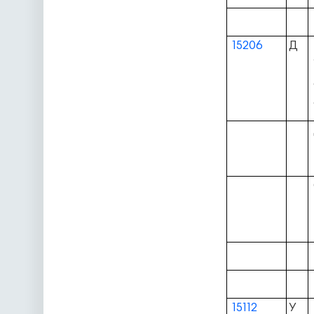
15206
Д
15112
У