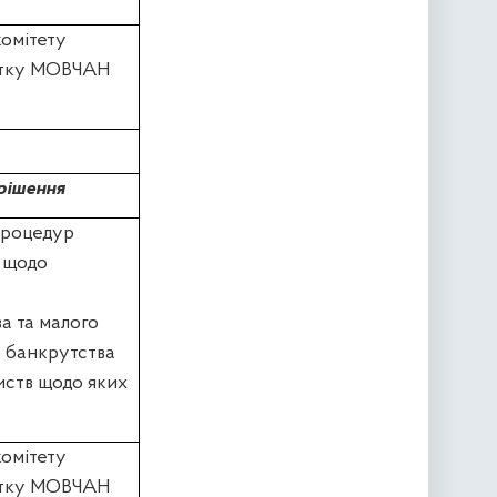
комітету
витку МОВЧАН
рішення
процедур
и щодо
а та малого
 банкрутства
иств щодо яких
комітету
витку МОВЧАН