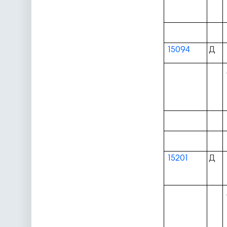
15094
Д
15201
Д