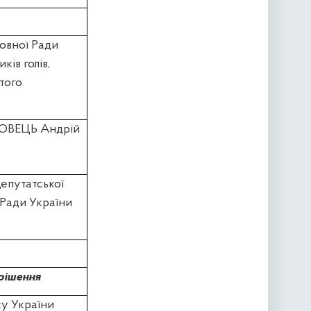
овної Ради
ків голів,
ятого
ЛОВЕЦЬ Андрій
депутатської
 Ради України
рішення
су України