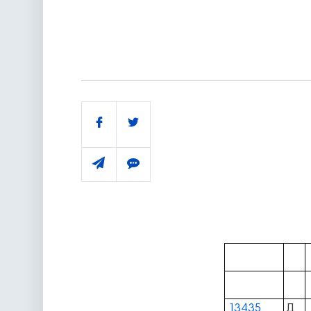
Поділитись
13435
Д