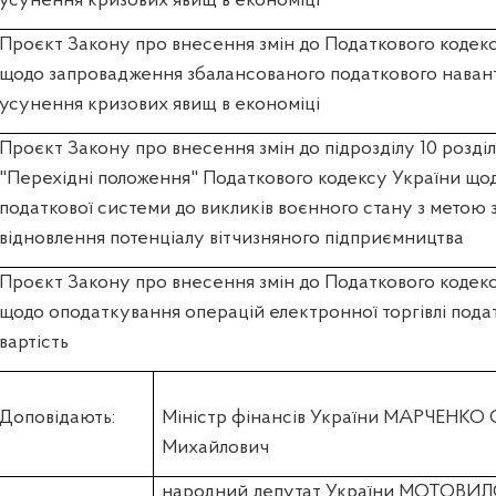
усунення кризових явищ в економіці
Проєкт Закону про внесення змін до Податкового кодек
щодо запровадження збалансованого податкового наван
усунення кризових явищ в економіці
Проєкт Закону про внесення змін до підрозділу 10 розді
"Перехідні положення" Податкового кодексу України щод
податкової системи до викликів воєнного стану з метою
відновлення потенціалу вітчизняного підприємництва
Проєкт Закону про внесення змін до Податкового кодек
щодо оподаткування операцій електронної торгівлі пода
вартість
Доповідають:
Міністр фінансів України МАРЧЕНКО 
Михайлович
народний депутат України МОТОВИ