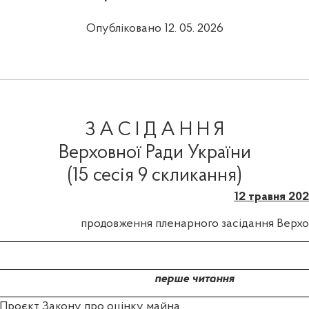
Опубліковано 12. 05. 2026
З А С І Д А Н Н Я
Верховної Ради України
(15 сесія 9 скликання)
12 травня 20
продовження пленарного засідання Верхо
перше читання
Проєкт Закону про оцінку майна