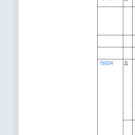
15024
Д