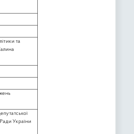
літики та
Галина
жень
депутатської
 Ради України