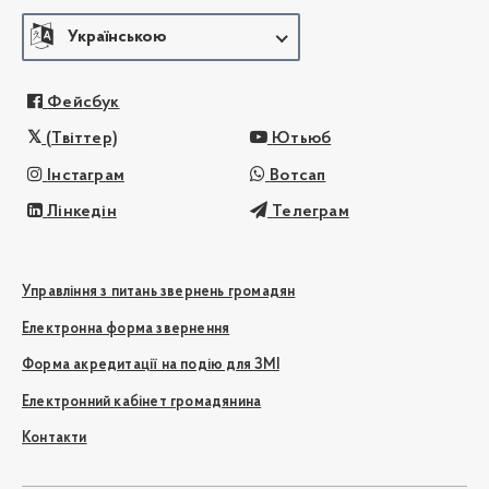
Українською
Фейсбук
(Твіттер)
Ютьюб
Інстаграм
Вотсап
Лінкедін
Телеграм
Управління з питань звернень громадян
Електронна форма звернення
Форма акредитації на подію для ЗМІ
Електронний кабінет громадянина
Контакти