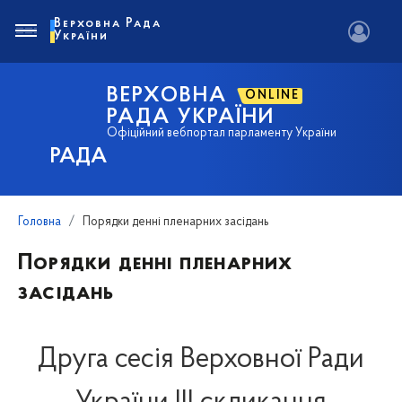
Верховна Рада
України
ВЕРХОВНА
ONLINE
РАДА УКРАЇНИ
Офіційний вебпортал парламенту України
РАДА
Головна
Порядки денні пленарних засідань
Порядки денні пленарних
засідань
Друга сесія Верховної Ради