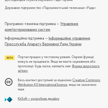
Дослідницька служба Верховної Ради України
Державне підприємство «Парламентський телеканал «Рада»
Програмно-технічна підтримка —
Управління
комп'ютеризованих систем
Iнформаційна підтримка —
Інформаційне управління,
Пресслужба Апарату Верховної Ради України
Портал працює у тестовому режимі. Окремі функції
можуть не працювати. Якщо ви маєте зауваження або
пропозиції, будь ласка, напишіть нам:
Форма зворотного
зв'язку
Весь контент доступний за ліцензією
Creative Commons
Attribution 4.0 International license
, якщо не зазначено
інше
KitSoft — розробник дизайну