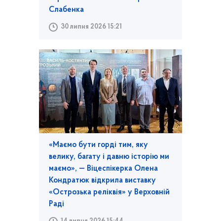
Слабенка
30 липня 2026 15:21
«Маємо бути горді тим, яку
велику, багату і давню історію ми
маємо», — Віцеспікерка Олена
Кондратюк відкрила виставку
«Острозька реліквія» у Верховній
Раді