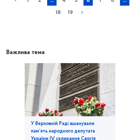
1
2
...
4
5
6
7
8
...
18
19
Важлива тема
У Верховній Раді вшанували
пам’ять народного депутата
України IV скликання Сергія