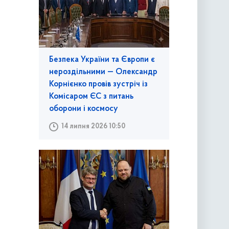
Безпека України та Європи є
нероздільними — Олександр
Корнієнко провів зустріч із
Комісаром ЄС з питань
оборони і космосу
14 липня 2026 10:50