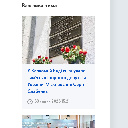
Важлива тема
У Верховній Раді вшанували
пам’ять народного депутата
України IV скликання Сергія
Слабенка
30 липня 2026 15:21