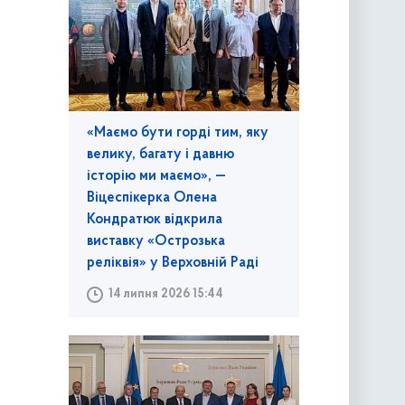
«Маємо бути горді тим, яку
велику, багату і давню
історію ми маємо», —
Віцеспікерка Олена
Кондратюк відкрила
виставку «Острозька
реліквія» у Верховній Раді
14 липня 2026 15:44