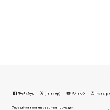
Фейсбук
(Твіттер)
Ютьюб
Інстагр
Управління з питань звернень громадян