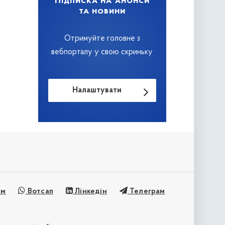
Підписка на анонси
та новини
Отримуйте головне з
вебпорталу у свою скриньку
Налаштувати
ам
Вотсап
Лінкедін
Телеграм