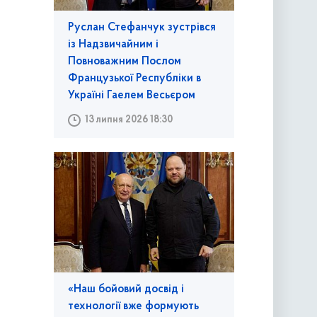
Руслан Стефанчук зустрівся
із Надзвичайним і
Повноважним Послом
Французької Республіки в
Україні Гаелем Весьєром
13 липня 2026 18:30
«Наш бойовий досвід і
технології вже формують