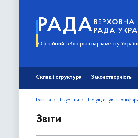
РАДА
ВЕРХОВНА
РАДА УКРА
Офіційний вебпортал парламенту Україн
Склад і структура
Законотворчість
Головна
Документи
Доступ до публічної інформ
Звіти