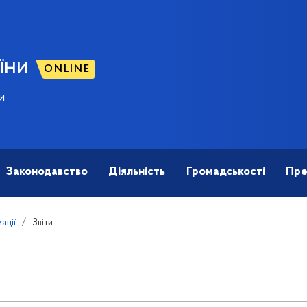
ЇНИ
ONLINE
и
Законодавство
Діяльність
Громадськості
Пре
ації
Звіти