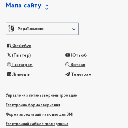
Мапа сайту
Українською
Фейсбук
(Твіттер)
Ютьюб
Інстаграм
Вотсап
Лінкедін
Телеграм
Управління з питань звернень громадян
Електронна форма звернення
Форма акредитації на подію для ЗМІ
Електронний кабінет громадянина