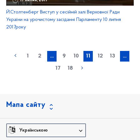
17 липня, 2017
Й.Столтенберг Виступ у сесійній залі Верховної Ради
України на урочистому засіданні Парламенту 10 липня
2017року
1
2
...
9
10
11
12
13
...
17
18
Мапа сайту
Українською