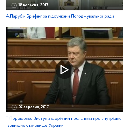
18 вересня, 2017
А.Парубій Брифінг за підсумками Погоджувальної ради
07 вересня, 2017
П.Порошенко Виступ з щорічним посланням про внутрішнє
і зовнішнє становище України