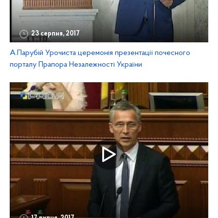
23 серпня, 2017
А.Парубій Урочиста церемонія презентації почесного
порталу Прапора Незалежності України