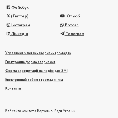
Фейсбук
(Твіттер)
Ютьюб
Інстаграм
Вотсап
Лінкедін
Телеграм
Управління з питань звернень громадян
Електронна форма звернення
Форма акредитації на подію для ЗМІ
Електронний кабінет громадянина
Контакти
Вебсайти комітетів Верховної Ради України