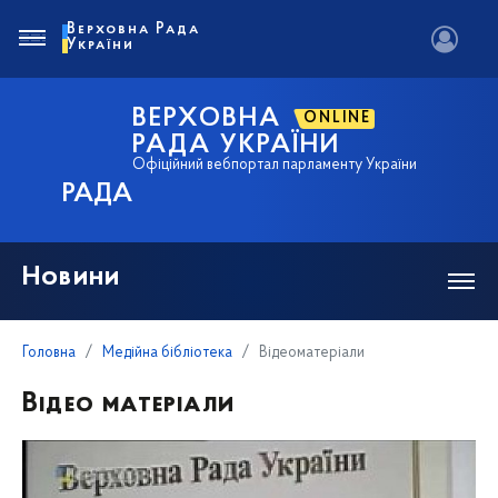
Верховна Рада
України
ВЕРХОВНА
ONLINE
РАДА УКРАЇНИ
Офіційний вебпортал парламенту України
РАДА
Новини
Головна
Медійна бібліотека
Відеоматеріали
Відео матеріали