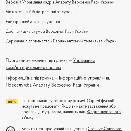
Вебсайт Управління кадрів Апарату Верховної Ради України
Бібліотечно-бібліографічні ресурси
Електронний архів документів
Дослідницька служба Верховної Ради України
Державне підприємство «Парламентський телеканал «Рада»
Програмно-технічна підтримка —
Управління
комп'ютеризованих систем
Iнформаційна підтримка —
Інформаційне управління,
Пресслужба Апарату Верховної Ради України
Портал працює у тестовому режимі. Окремі функції
можуть не працювати. Якщо ви маєте зауваження або
пропозиції, будь ласка, напишіть нам:
Форма зворотного
зв'язку
Весь контент доступний за ліцензією
Creative Commons