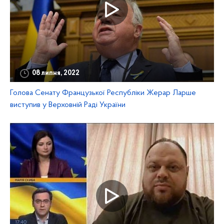
08 липня, 2022
Голова Сенату Французької Республіки Жерар Ларше
виступив у Верховній Раді України