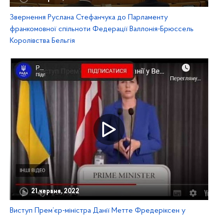
Звернення Руслана Стефанчука до Парламенту
франкомовної спільноти Федерації Валлонія-Брюссель
Королівства Бельгія
21 червня, 2022
Виступ Прем’єр-міністра Данії Метте Фредеріксен у