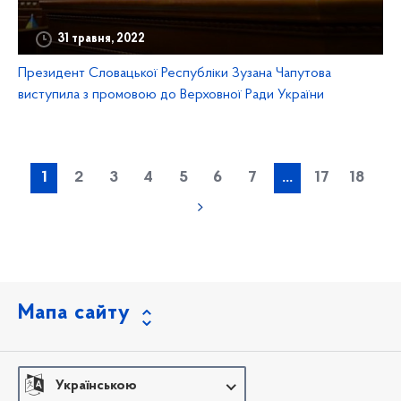
31 травня, 2022
Президент Словацької Республіки Зузана Чапутова
виступила з промовою до Верховної Ради України
1
2
3
4
5
6
7
...
17
18
Мапа сайту
Українською