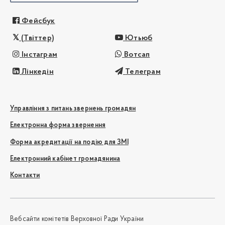
Фейсбук
(Твіттер)
Ютьюб
Інстаграм
Вотсап
Лінкедін
Телеграм
Управління з питань звернень громадян
Електронна форма звернення
Форма акредитації на подію для ЗМІ
Електронний кабінет громадянина
Контакти
Вебсайти комітетів Верховної Ради України