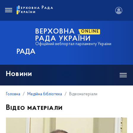
Верховна Рада
України
ВЕРХОВНА
ONLINE
РАДА УКРАЇНИ
Офіційний вебпортал парламенту України
РАДА
Новини
Головна
Медійна бібліотека
Відеоматеріали
Відео матеріали