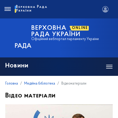
Верховна Рада
України
ВЕРХОВНА
ONLINE
РАДА УКРАЇНИ
Офіційний вебпортал парламенту України
РАДА
Новини
Головна
Медійна бібліотека
Відеоматеріали
Відео матеріали