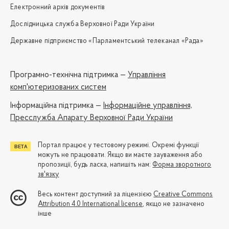
Електронний архів документів
Дослідницька служба Верховної Ради України
Державне підприємство «Парламентський телеканал «Рада»
Програмно-технічна підтримка —
Управління
комп'ютеризованих систем
Iнформаційна підтримка —
Інформаційне управління,
Пресслужба Апарату Верховної Ради України
Портал працює у тестовому режимі. Окремі функції
можуть не працювати. Якщо ви маєте зауваження або
пропозиції, будь ласка, напишіть нам:
Форма зворотного
зв'язку
Весь контент доступний за ліцензією
Creative Commons
Attribution 4.0 International license
, якщо не зазначено
інше