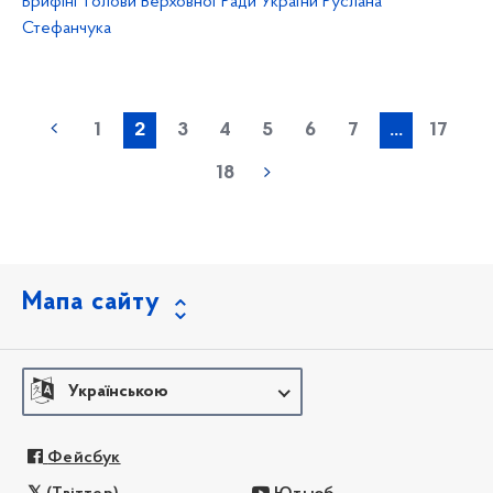
Брифінг Голови Верховної Ради України Руслана
Стефанчука
1
2
3
4
5
6
7
...
17
18
Мапа сайту
Українською
Фейсбук