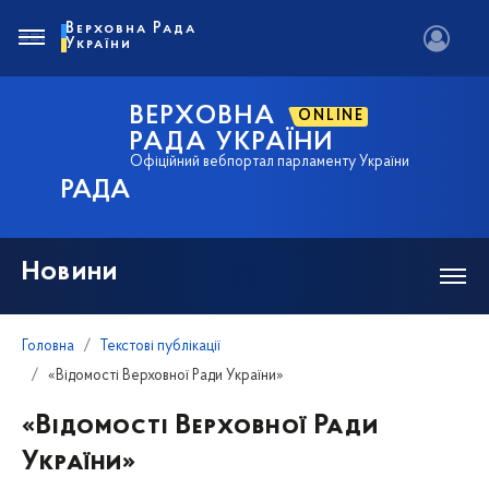
Верховна Рада
України
ВЕРХОВНА
ONLINE
РАДА УКРАЇНИ
Офіційний вебпортал парламенту України
РАДА
Новини
Головна
Текстові публікації
«Відомості Верховної Ради України»
«Відомості Верховної Ради
України»