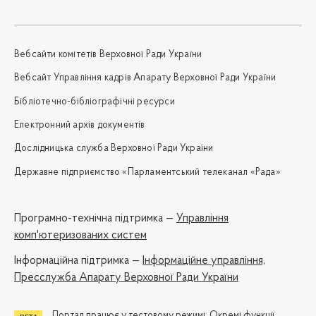
Вебсайти комітетів Верховної Ради України
Вебсайт Управління кадрів Апарату Верховної Ради України
Бібліотечно-бібліографічні ресурси
Електронний архів документів
Дослідницька служба Верховної Ради України
Державне підприємство «Парламентський телеканал «Рада»
Програмно-технічна підтримка —
Управління
комп'ютеризованих систем
Iнформаційна підтримка —
Інформаційне управління,
Пресслужба Апарату Верховної Ради України
Портал працює у тестовому режимі. Окремі функції