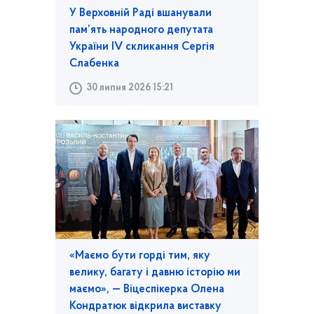
У Верховній Раді вшанували
пам’ять народного депутата
України IV скликання Сергія
Слабенка
30 липня 2026 15:21
«Маємо бути горді тим, яку
велику, багату і давню історію ми
маємо», — Віцеспікерка Олена
Кондратюк відкрила виставку