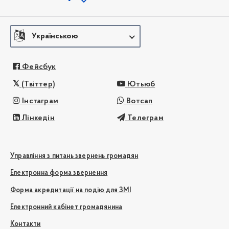
Українською
Фейсбук
(Твіттер)
Ютьюб
Інстаграм
Вотсап
Лінкедін
Телеграм
Управління з питань звернень громадян
Електронна форма звернення
Форма акредитації на подію для ЗМІ
Електронний кабінет громадянина
Контакти