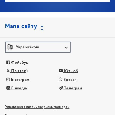
Мапа сайту
Українською
Фейсбук
(Твіттер)
Ютьюб
Інстаграм
Вотсап
Лінкедін
Телеграм
Управління з питань звернень громадян