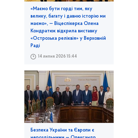
«Маємо бути горді тим, яку
велику, багату і давню історію ми
маємо», — Віцеспікерка Олена
Кондратюк відкрила виставку
«Острозька реліквія» у Верховній
Раді
14 липня 2026 15:44
Безпека України та Європи є
нероздільними — Олександр