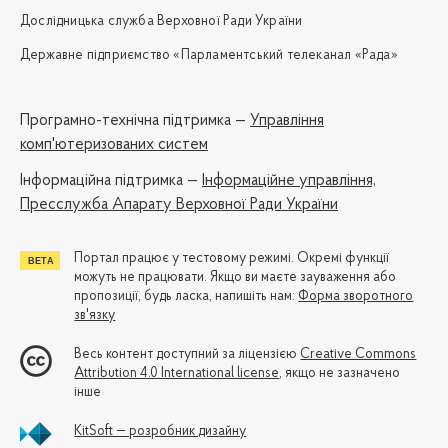
Дослідницька служба Верховної Ради України
Державне підприємство «Парламентський телеканал «Рада»
Програмно-технічна підтримка —
Управління
комп'ютеризованих систем
Iнформаційна підтримка —
Інформаційне управління,
Пресслужба Апарату Верховної Ради України
Портал працює у тестовому режимі. Окремі функції
можуть не працювати. Якщо ви маєте зауваження або
пропозиції, будь ласка, напишіть нам:
Форма зворотного
зв'язку
Весь контент доступний за ліцензією
Creative Commons
Attribution 4.0 International license
, якщо не зазначено
інше
KitSoft — розробник дизайну