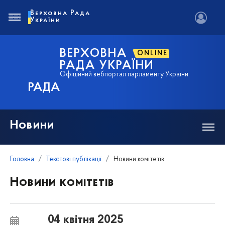
Верховна Рада
України
ВЕРХОВНА
ONLINE
РАДА УКРАЇНИ
Офіційний вебпортал парламенту України
РАДА
Новини
Головна
Текстові публікації
Новини комітетів
Новини комітетів
04 квітня 2025