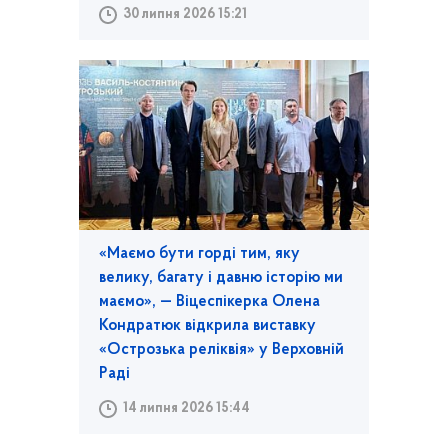
30 липня 2026 15:21
«Маємо бути горді тим, яку
велику, багату і давню історію ми
маємо», — Віцеспікерка Олена
Кондратюк відкрила виставку
«Острозька реліквія» у Верховній
Раді
14 липня 2026 15:44