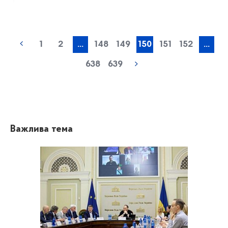
1
2
...
148
149
150
151
152
...
638
639
Важлива тема